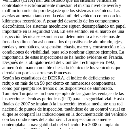
Vehículos (CITA) han demostrado que los sistemas vehiculares
controlados electrónicamente muestran el mismo nivel de avería y
malfuncionamiento por desgaste que los sistemas mecánicos. Las
averías aumentan tanto con la edad útil del vehículo como con los
kilómetros recorridos. A pesar del desarrollo de los componentes
electrónicos, los sistemas mecánicos siguen desempeñando un papel
importante en la seguridad vial. En este sentido, en el marco de una
inspección técnica se examina con detenimiento a los sistemas de
frenada y dirección así como a los dispositivos de alumbrado, ejes,
ruedas y neumáticos, suspensión, chasis, marco y construcción o las
condiciones de visibilidad, para solo nombrar algunos ejemplos. La
importancia de estas inspecciones se ha hecho evidente en Francia.
Después de la obligatoriedad del Contrôle Technique en 1992,
aumentó de manera notable el estado técnico de los vehículos que
circulaban por las carreteras francesas.
Según las estadísticas de DEKRA, el índice de deficiencias se
redujo en más de un 50 por ciento en numerosos componentes,
como por ejemplo los frenos o los dispositivos de alumbrado.
También Turquía es un buen ejemplo de las grandes ventajas de las
inspecciones técnicas periódicas (PTI) para la seguridad vial. Hasta
finales de 2007 se implantó la inspección técnica mediante una red
nacional de puntos de inspección, tratándose de un control visual en
el que se comparó las indicaciones en la documentación del vehículo
con las condiciones del automóvil. La inspección solamente
contemplaba la navegabilidad del vehículo. En 2008 se implantó