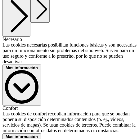
Necesario
Las cookies necesarias posibilitan funciones básicas y son necesarias
para un funcionamiento sin problemas del sitio web. Sirven para un
uso seguro y conforme a lo prescrito, por lo que no se pueden
desactivar.
Más información
Matomo
Confort
Proveedor :
Las cookies de confort recopilan información para que se puedan
InnoCraft Ltd
poner a su disposición determinados contenidos (p. ej., vídeos,
Descripción :
servicios de mapas). Se usan cookies de terceros. Puede combinar la
Cookie para análisis de sitio web. Genera datos estadísticos sobre
información con otros datos en determinadas circunstancias.
cómo usa el visitante el sitio web.
Más información