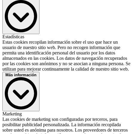
Política de privacidad :
Host :
DEKRA
Nombres de cookies :
_pk_id, _pk_ref, _pk_ses, _pk_cvar, _pk_hsr, _pk_testcookie
Duración de cookies :
3 meses
Tencent
Estadísticas
Proveedor :
Estas cookies recopilan información sobre el uso que hace un
Friendly Captcha
Tencent Holdings Ltd.
usuario de nuestro sitio web. Pero no recogen información que
Proveedor :
Descripción :
permita una identificación personal del usuario por los datos
Friendly Captcha GmbH, Am Anger 3-5, 82237 Woerthsee,
Is used to display embedded Tencent content. Saves user settings
almacenados en las cookies. Los datos de navegación recuperados
Germany
when viewing an integrated video and provides usage statistics.
por las cookies son anónimos y no se asocian a ninguna persona. Se
Descripción :
Política de privacidad :
utilizan para mejorar continuamente la calidad de nuestro sitio web.
Protege nuestros formularios contra accesos automatizados abusivos
https://www.tencent.com/en-us/privacy-policy.html
Más información
(p. ej. bots). Garantiza servicios seguros y fiables conforme a la ley,
incluidos los intereses legítimos.
Política de privacidad :
Declaración de privacidad
Microsoft Clarity
Marketing
Proveedor :
Las cookies de marketing son configuradas por terceros, para
Microsoft Ireland Operations Limited
posibilitar publicidad personalizada. La información recopilada
Descripción :
sobre usted es anónima para nosotros. Los proveedores de terceros