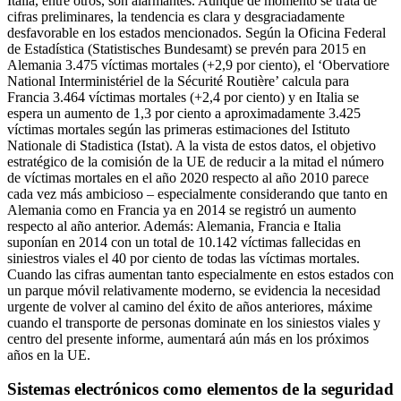
Italia, entre otros, son alarmantes. Aunque de momento se trata de
cifras preliminares, la tendencia es clara y desgraciadamente
desfavorable en los estados mencionados. Según la Oficina Federal
de Estadística (Statistisches Bundesamt) se prevén para 2015 en
Alemania 3.475 víctimas mortales (+2,9 por ciento), el ‘Obervatiore
National Interministériel de la Sécurité Routière’ calcula para
Francia 3.464 víctimas mortales (+2,4 por ciento) y en Italia se
espera un aumento de 1,3 por ciento a aproximadamente 3.425
víctimas mortales según las primeras estimaciones del Istituto
Nationale di Stadistica (Istat). A la vista de estos datos, el objetivo
estratégico de la comisión de la UE de reducir a la mitad el número
de víctimas mortales en el año 2020 respecto al año 2010 parece
cada vez más ambicioso – especialmente considerando que tanto en
Alemania como en Francia ya en 2014 se registró un aumento
respecto al año anterior. Además: Alemania, Francia e Italia
suponían en 2014 con un total de 10.142 víctimas fallecidas en
siniestros viales el 40 por ciento de todas las víctimas mortales.
Cuando las cifras aumentan tanto especialmente en estos estados con
un parque móvil relativamente moderno, se evidencia la necesidad
urgente de volver al camino del éxito de años anteriores, máxime
cuando el transporte de personas dominate en los siniestos viales y
centro del presente informe, aumentará aún más en los próximos
años en la UE.
Sistemas electrónicos como elementos de la seguridad