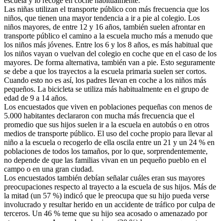
escuela y lo recoge en coche habitualmente.
Las niñas utilizan el transporte público con más frecuencia que los
niños, que tienen una mayor tendencia a ir a pie al colegio. Los
niños mayores, de entre 12 y 16 años, también suelen afrontar en
transporte público el camino a la escuela mucho más a menudo que
los niños más jóvenes. Entre los 6 y los 8 años, es más habitual que
los niños vayan o vuelvan del colegio en coche que en el caso de los
mayores. De forma alternativa, también van a pie. Esto seguramente
se debe a que los trayectos a la escuela primaria suelen ser cortos.
Cuando esto no es así, los padres llevan en coche a los niños más
pequeños. La bicicleta se utiliza más habitualmente en el grupo de
edad de 9 a 14 años.
Los encuestados que viven en poblaciones pequeñas con menos de
5.000 habitantes declararon con mucha más frecuencia que el
promedio que sus hijos suelen ir a la escuela en autobús o en otros
medios de transporte público. El uso del coche propio para llevar al
niño a la escuela o recogerlo de ella oscila entre un 21 y un 24 % en
poblaciones de todos los tamaños, por lo que, sorprendentemente,
no depende de que las familias vivan en un pequeño pueblo en el
campo o en una gran ciudad.
Los encuestados también debían señalar cuáles eran sus mayores
preocupaciones respecto al trayecto a la escuela de sus hijos. Más de
la mitad (un 57 %) indicó que le preocupa que su hijo pueda verse
involucrado y resultar herido en un accidente de tráfico por culpa de
terceros. Un 46 % teme que su hijo sea acosado o amenazado por