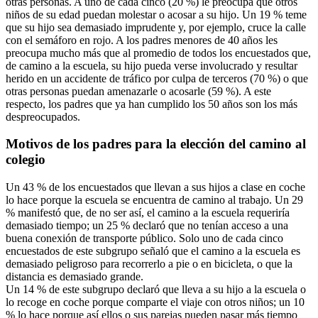
otras personas. A uno de cada cinco (20 %) le preocupa que otros
niños de su edad puedan molestar o acosar a su hijo. Un 19 % teme
que su hijo sea demasiado imprudente y, por ejemplo, cruce la calle
con el semáforo en rojo. A los padres menores de 40 años les
preocupa mucho más que al promedio de todos los encuestados que,
de camino a la escuela, su hijo pueda verse involucrado y resultar
herido en un accidente de tráfico por culpa de terceros (70 %) o que
otras personas puedan amenazarle o acosarle (59 %). A este
respecto, los padres que ya han cumplido los 50 años son los más
despreocupados.
Motivos de los padres para la elección del camino al
colegio
Un 43 % de los encuestados que llevan a sus hijos a clase en coche
lo hace porque la escuela se encuentra de camino al trabajo. Un 29
% manifestó que, de no ser así, el camino a la escuela requeriría
demasiado tiempo; un 25 % declaró que no tenían acceso a una
buena conexión de transporte público. Solo uno de cada cinco
encuestados de este subgrupo señaló que el camino a la escuela es
demasiado peligroso para recorrerlo a pie o en bicicleta, o que la
distancia es demasiado grande.
Un 14 % de este subgrupo declaró que lleva a su hijo a la escuela o
lo recoge en coche porque comparte el viaje con otros niños; un 10
% lo hace porque así ellos o sus parejas pueden pasar más tiempo