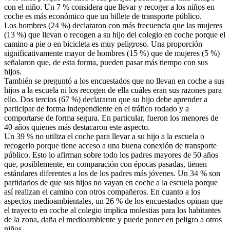
con el niño. Un 7 % considera que llevar y recoger a los niños en
coche es más económico que un billete de transporte público.
Los hombres (24 %) declararon con más frecuencia que las mujeres
(13 %) que llevan o recogen a su hijo del colegio en coche porque el
camino a pie o en bicicleta es muy peligroso. Una proporción
significativamente mayor de hombres (15 %) que de mujeres (5 %)
señalaron que, de esta forma, pueden pasar más tiempo con sus
hijos.
También se preguntó a los encuestados que no llevan en coche a sus
hijos a la escuela ni los recogen de ella cuáles eran sus razones para
ello. Dos tercios (67 %) declararon que su hijo debe aprender a
participar de forma independiente en el tráfico rodado y a
comportarse de forma segura. En particular, fueron los menores de
40 años quienes más destacaron este aspecto.
Un 39 % no utiliza el coche para llevar a su hijo a la escuela o
recogerlo porque tiene acceso a una buena conexión de transporte
público. Esto lo afirman sobre todo los padres mayores de 50 años
que, posiblemente, en comparación con épocas pasadas, tienen
estándares diferentes a los de los padres más jóvenes. Un 34 % son
partidarios de que sus hijos no vayan en coche a la escuela porque
así realizan el camino con otros compañeros. En cuanto a los
aspectos medioambientales, un 26 % de los encuestados opinan que
el trayecto en coche al colegio implica molestias para los habitantes
de la zona, daña el medioambiente y puede poner en peligro a otros
niños.