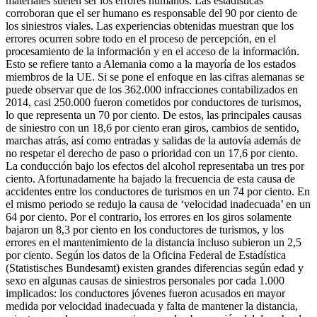
materiales suelen ser los errores humanos. Las estadísticas
corroboran que el ser humano es responsable del 90 por ciento de
los siniestros viales. Las experiencias obtenidas muestran que los
errores ocurren sobre todo en el proceso de percepción, en el
procesamiento de la información y en el acceso de la información.
Esto se refiere tanto a Alemania como a la mayoría de los estados
miembros de la UE. Si se pone el enfoque en las cifras alemanas se
puede observar que de los 362.000 infracciones contabilizados en
2014, casi 250.000 fueron cometidos por conductores de turismos,
lo que representa un 70 por ciento. De estos, las principales causas
de siniestro con un 18,6 por ciento eran giros, cambios de sentido,
marchas atrás, así como entradas y salidas de la autovía además de
no respetar el derecho de paso o prioridad con un 17,6 por ciento.
La conducción bajo los efectos del alcohol representaba un tres por
ciento. Afortunadamente ha bajado la frecuencia de esta causa de
accidentes entre los conductores de turismos en un 74 por ciento. En
el mismo periodo se redujo la causa de ‘velocidad inadecuada’ en un
64 por ciento. Por el contrario, los errores en los giros solamente
bajaron un 8,3 por ciento en los conductores de turismos, y los
errores en el mantenimiento de la distancia incluso subieron un 2,5
por ciento. Según los datos de la Oficina Federal de Estadística
(Statistisches Bundesamt) existen grandes diferencias según edad y
sexo en algunas causas de siniestros personales por cada 1.000
implicados: los conductores jóvenes fueron acusados en mayor
medida por velocidad inadecuada y falta de mantener la distancia,