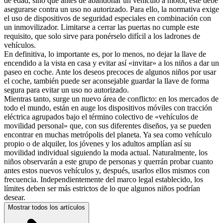
de edad, sino que antes de abandonar un vehículo a motor, este debe
asegurarse contra un uso no autorizado. Para ello, la normativa exige
el uso de dispositivos de seguridad especiales en combinación con
un inmovilizador. Limitarse a cerrar las puertas no cumple este
requisito, que solo sirve para ponérselo difícil a los ladrones de
vehículos.
En definitiva, lo importante es, por lo menos, no dejar la llave de
encendido a la vista en casa y evitar así «invitar» a los niños a dar un
paseo en coche. Ante los deseos precoces de algunos niños por usar
el coche, también puede ser aconsejable guardar la llave de forma
segura para evitar un uso no autorizado.
Mientras tanto, surge un nuevo área de conflicto: en los mercados de
todo el mundo, están en auge los dispositivos móviles con tracción
eléctrica agrupados bajo el término colectivo de «vehículos de
movilidad personal» que, con sus diferentes diseños, ya se pueden
encontrar en muchas metrópolis del planeta. Ya sea como vehículo
propio o de alquiler, los jóvenes y los adultos amplían así su
movilidad individual siguiendo la moda actual. Naturalmente, los
niños observarán a este grupo de personas y querrán probar cuanto
antes estos nuevos vehículos y, después, usarlos ellos mismos con
frecuencia. Independientemente del marco legal establecido, los
límites deben ser más estrictos de lo que algunos niños podrían
desear.
Mostrar todos los artículos