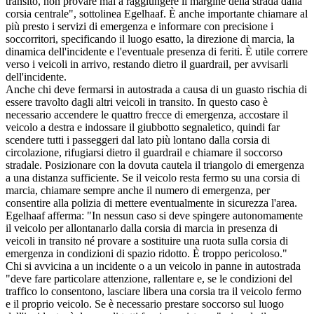
transito, non provare mai a raggiungere il margine della strada dalla
corsia centrale", sottolinea Egelhaaf. È anche importante chiamare al
più presto i servizi di emergenza e informare con precisione i
soccorritori, specificando il luogo esatto, la direzione di marcia, la
dinamica dell'incidente e l'eventuale presenza di feriti. È utile correre
verso i veicoli in arrivo, restando dietro il guardrail, per avvisarli
dell'incidente.
Anche chi deve fermarsi in autostrada a causa di un guasto rischia di
essere travolto dagli altri veicoli in transito. In questo caso è
necessario accendere le quattro frecce di emergenza, accostare il
veicolo a destra e indossare il giubbotto segnaletico, quindi far
scendere tutti i passeggeri dal lato più lontano dalla corsia di
circolazione, rifugiarsi dietro il guardrail e chiamare il soccorso
stradale. Posizionare con la dovuta cautela il triangolo di emergenza
a una distanza sufficiente. Se il veicolo resta fermo su una corsia di
marcia, chiamare sempre anche il numero di emergenza, per
consentire alla polizia di mettere eventualmente in sicurezza l'area.
Egelhaaf afferma: "In nessun caso si deve spingere autonomamente
il veicolo per allontanarlo dalla corsia di marcia in presenza di
veicoli in transito né provare a sostituire una ruota sulla corsia di
emergenza in condizioni di spazio ridotto. È troppo pericoloso."
Chi si avvicina a un incidente o a un veicolo in panne in autostrada
"deve fare particolare attenzione, rallentare e, se le condizioni del
traffico lo consentono, lasciare libera una corsia tra il veicolo fermo
e il proprio veicolo. Se è necessario prestare soccorso sul luogo