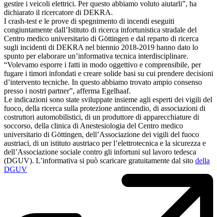
gestire i veicoli elettrici. Per questo abbiamo voluto aiutarli”, ha
dichiarato il ricercatore di DEKRA.
I crash-test e le prove di spegnimento di incendi eseguiti
congiuntamente dall’Istituto di ricerca infortunistica stradale del
Centro medico universitario di Göttingen e dal reparto di ricerca
sugli incidenti di DEKRA nel biennio 2018-2019 hanno dato lo
spunto per elaborare un’informativa tecnica interdisciplinare.
“Volevamo esporre i fatti in modo oggettivo e comprensibile, per
fugare i timori infondati e creare solide basi su cui prendere decisioni
d’intervento tecniche. In questo abbiamo trovato ampio consenso
presso i nostri partner”, afferma Egelhaaf.
Le indicazioni sono state sviluppate insieme agli esperti dei vigili del
fuoco, della ricerca sulla protezione antincendio, di associazioni di
costruttori automobilistici, di un produttore di apparecchiature di
soccorso, della clinica di Anestesiologia del Centro medico
universitario di Göttingen, dell’Associazione dei vigili del fuoco
austriaci, di un istituto austriaco per l’elettrotecnica e la sicurezza e
dell’Associazione sociale contro gli infortuni sul lavoro tedesca
(DGUV). L’informativa si può scaricare gratuitamente dal sito
della
DGUV