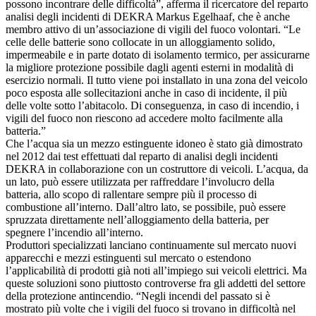
possono incontrare delle difficoltà”, afferma il ricercatore del reparto
analisi degli incidenti di DEKRA Markus Egelhaaf, che è anche
membro attivo di un’associazione di vigili del fuoco volontari. “Le
celle delle batterie sono collocate in un alloggiamento solido,
impermeabile e in parte dotato di isolamento termico, per assicurarne
la migliore protezione possibile dagli agenti esterni in modalità di
esercizio normali. Il tutto viene poi installato in una zona del veicolo
poco esposta alle sollecitazioni anche in caso di incidente, il più
delle volte sotto l’abitacolo. Di conseguenza, in caso di incendio, i
vigili del fuoco non riescono ad accedere molto facilmente alla
batteria.”
Che l’acqua sia un mezzo estinguente idoneo è stato già dimostrato
nel 2012 dai test effettuati dal reparto di analisi degli incidenti
DEKRA in collaborazione con un costruttore di veicoli. L’acqua, da
un lato, può essere utilizzata per raffreddare l’involucro della
batteria, allo scopo di rallentare sempre più il processo di
combustione all’interno. Dall’altro lato, se possibile, può essere
spruzzata direttamente nell’alloggiamento della batteria, per
spegnere l’incendio all’interno.
Produttori specializzati lanciano continuamente sul mercato nuovi
apparecchi e mezzi estinguenti sul mercato o estendono
l’applicabilità di prodotti già noti all’impiego sui veicoli elettrici. Ma
queste soluzioni sono piuttosto controverse fra gli addetti del settore
della protezione antincendio. “Negli incendi del passato si è
mostrato più volte che i vigili del fuoco si trovano in difficoltà nel