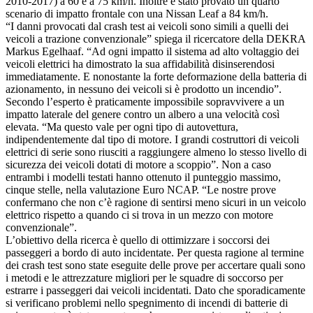
2010-2017) a 60 e a 75 km/h. Inoltre è stato provato un quarto
scenario di impatto frontale con una Nissan Leaf a 84 km/h.
“I danni provocati dal crash test ai veicoli sono simili a quelli dei
veicoli a trazione convenzionale” spiega il ricercatore della DEKRA
Markus Egelhaaf. “Ad ogni impatto il sistema ad alto voltaggio dei
veicoli elettrici ha dimostrato la sua affidabilità disinserendosi
immediatamente. E nonostante la forte deformazione della batteria di
azionamento, in nessuno dei veicoli si è prodotto un incendio”.
Secondo l’esperto è praticamente impossibile sopravvivere a un
impatto laterale del genere contro un albero a una velocità così
elevata. “Ma questo vale per ogni tipo di autovettura,
indipendentemente dal tipo di motore. I grandi costruttori di veicoli
elettrici di serie sono riusciti a raggiungere almeno lo stesso livello di
sicurezza dei veicoli dotati di motore a scoppio”. Non a caso
entrambi i modelli testati hanno ottenuto il punteggio massimo,
cinque stelle, nella valutazione Euro NCAP. “Le nostre prove
confermano che non c’è ragione di sentirsi meno sicuri in un veicolo
elettrico rispetto a quando ci si trova in un mezzo con motore
convenzionale”.
L’obiettivo della ricerca è quello di ottimizzare i soccorsi dei
passeggeri a bordo di auto incidentate. Per questa ragione al termine
dei crash test sono state eseguite delle prove per accertare quali sono
i metodi e le attrezzature migliori per le squadre di soccorso per
estrarre i passeggeri dai veicoli incidentati. Dato che sporadicamente
si verificano problemi nello spegnimento di incendi di batterie di