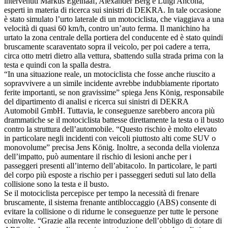
intervenuti Markus Egelhaaf, Alexander Berg e Luigi Ancona,
esperti in materia di ricerca sui sinistri di DEKRA. In tale occasione
è stato simulato l’urto laterale di un motociclista, che viaggiava a una
velocità di quasi 60 km/h, contro un’auto ferma. Il manichino ha
urtato la zona centrale della portiera del conducente ed è stato quindi
bruscamente scaraventato sopra il veicolo, per poi cadere a terra,
circa otto metri dietro alla vettura, sbattendo sulla strada prima con la
testa e quindi con la spalla destra.
“In una situazione reale, un motociclista che fosse anche riuscito a
sopravvivere a un simile incidente avrebbe indubbiamente riportato
ferite importanti, se non gravissime” spiega Jens König, responsabile
del dipartimento di analisi e ricerca sui sinistri di DEKRA
Automobil GmbH. Tuttavia, le conseguenze sarebbero ancora più
drammatiche se il motociclista battesse direttamente la testa o il busto
contro la struttura dell’automobile. “Questo rischio è molto elevato
in particolare negli incidenti con veicoli piuttosto alti come SUV o
monovolume” precisa Jens König. Inoltre, a seconda della violenza
dell’impatto, può aumentare il rischio di lesioni anche per i
passeggeri presenti all’interno dell’abitacolo. In particolare, le parti
del corpo più esposte a rischio per i passeggeri seduti sul lato della
collisione sono la testa e il busto.
Se il motociclista percepisce per tempo la necessità di frenare
bruscamente, il sistema frenante antibloccaggio (ABS) consente di
evitare la collisione o di ridurne le conseguenze per tutte le persone
coinvolte. “Grazie alla recente introduzione dell’obbligo di dotare di