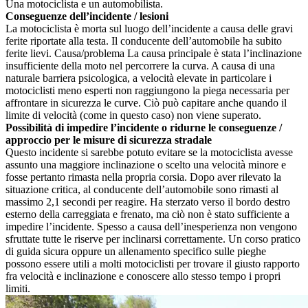
Una motociclista e un automobilista.
Conseguenze dell’incidente / lesioni
La motociclista è morta sul luogo dell’incidente a causa delle gravi
ferite riportate alla testa. Il conducente dell’automobile ha subito
ferite lievi. Causa/problema La causa principale è stata l’inclinazione
insufficiente della moto nel percorrere la curva. A causa di una
naturale barriera psicologica, a velocità elevate in particolare i
motociclisti meno esperti non raggiungono la piega necessaria per
affrontare in sicurezza le curve. Ciò può capitare anche quando il
limite di velocità (come in questo caso) non viene superato.
Possibilità di impedire l’incidente o ridurne le conseguenze /
approccio per le misure di sicurezza stradale
Questo incidente si sarebbe potuto evitare se la motociclista avesse
assunto una maggiore inclinazione o scelto una velocità minore e
fosse pertanto rimasta nella propria corsia. Dopo aver rilevato la
situazione critica, al conducente dell’automobile sono rimasti al
massimo 2,1 secondi per reagire. Ha sterzato verso il bordo destro
esterno della carreggiata e frenato, ma ciò non è stato sufficiente a
impedire l’incidente. Spesso a causa dell’inesperienza non vengono
sfruttate tutte le riserve per inclinarsi correttamente. Un corso pratico
di guida sicura oppure un allenamento specifico sulle pieghe
possono essere utili a molti motociclisti per trovare il giusto rapporto
fra velocità e inclinazione e conoscere allo stesso tempo i propri
limiti.