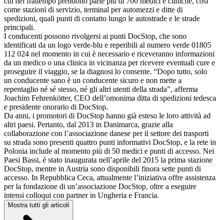
cui nel frattempo prendono parte più di 700 medici e cliniche, così
come stazioni di servizio, terminal per automezzi e ditte di
spedizioni, quali punti di contatto lungo le autostrade e le strade
principali.
I conducenti possono rivolgersi ai punti DocStop, che sono
identificati da un logo verde-blu e reperibili al numero verde 01805
112 024 nel momento in cui è necessario e riceveranno informazioni
da un medico o una clinica in vicinanza per ricevere eventuali cure e
proseguire il viaggio, se la diagnosi lo consente. “Dopo tutto, solo
un conducente sano è un conducente sicuro e non mette a
repentaglio né sé stesso, né gli altri utenti della strada”, afferma
Joachim Fehrenkötter, CEO dell’omonima ditta di spedizioni tedesca
e presidente onorario di DocStop.
Da anni, i promotori di DocStop hanno già esteso le loro attività ad
altri paesi. Pertanto, dal 2013 in Danimarca, grazie alla
collaborazione con l’associazione danese per il settore dei trasporti
su strada sono presenti quattro punti informativi DocStop, e la rete in
Polonia include al momento più di 50 medici e punti di accesso. Nei
Paesi Bassi, è stato inaugurata nell’aprile del 2015 la prima stazione
DocStop, mentre in Austria sono disponibili finora sette punti di
accesso. In Repubblica Ceca, attualmente l’iniziativa offre assistenza
per la fondazione di un’associazione DocStop, oltre a eseguire
intensi colloqui con partner in Ungheria e Francia.
Mostra tutti gli articoli