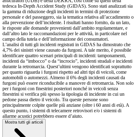
assicuratori (UDB) e della DEKRA, così come su quelli della
tedesca In-Depth Accident Study (GIDAS). Sono stati analizzati sia
la gamma di riduzione degli incidenti in termini di protezione
personale e del passeggero, sia la tematica relativa all’accadimento o
alla prevenzione dell’incidente. I risultati hanno fornito, da un lato,
le risposte alle domande provenienti dall’ambito regolamentare, e
dall’altro lato le raccomandazioni per le attività, in particolare nel
campo della tutela e dell’informazione dei consumatori.
L’analisi di tutti gli incidenti registrati in GIDAS ha dimostrato che
4,7% dei sinistri viene causato da furgoni. A tale merito, è possibile
identificare quattro scenari principali di incidenti: tamponamenti,
incidenti da “imbocco” o da “incrocio”, incidenti stradali e incidenti
durante la retromarcia. Quest’ultimi vengono identificati soprattutto
per quanto riguarda i furgoni rispetto ad altri tipi di veicoli, come
automobili o automezzi. Almeno il 6% degli incidenti causati da
furgoni può essere riconducibile a manovre di retromarcia. Non solo
per i furgoni con finestrini posteriori nonché in veicoli senza
finestrini si verifica più spesso la tipologia di incidente in cui un
pedone passa dietro il veicolo. Tra queste persone sono
principalmente colpite quelle più anziane (oltre i 60 anni di età). A
questo punto, i sistemi di telecamere retrovisori e/o i sistemi di
allarme acustici potrebbero essere d’aiuto.
Mostra tutti gli articoli