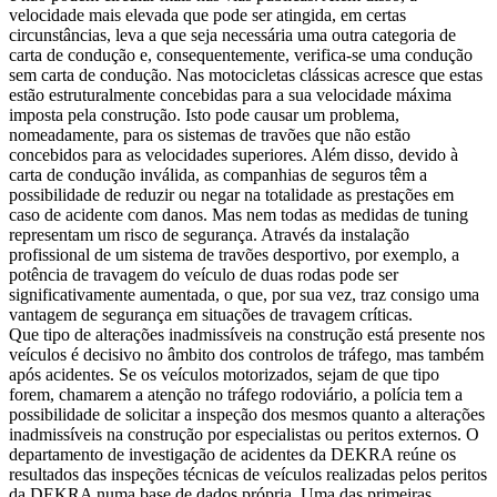
velocidade mais elevada que pode ser atingida, em certas
circunstâncias, leva a que seja necessária uma outra categoria de
carta de condução e, consequentemente, verifica-se uma condução
sem carta de condução. Nas motocicletas clássicas acresce que estas
estão estruturalmente concebidas para a sua velocidade máxima
imposta pela construção. Isto pode causar um problema,
nomeadamente, para os sistemas de travões que não estão
concebidos para as velocidades superiores. Além disso, devido à
carta de condução inválida, as companhias de seguros têm a
possibilidade de reduzir ou negar na totalidade as prestações em
caso de acidente com danos. Mas nem todas as medidas de tuning
representam um risco de segurança. Através da instalação
profissional de um sistema de travões desportivo, por exemplo, a
potência de travagem do veículo de duas rodas pode ser
significativamente aumentada, o que, por sua vez, traz consigo uma
vantagem de segurança em situações de travagem críticas.
Que tipo de alterações inadmissíveis na construção está presente nos
veículos é decisivo no âmbito dos controlos de tráfego, mas também
após acidentes. Se os veículos motorizados, sejam de que tipo
forem, chamarem a atenção no tráfego rodoviário, a polícia tem a
possibilidade de solicitar a inspeção dos mesmos quanto a alterações
inadmissíveis na construção por especialistas ou peritos externos. O
departamento de investigação de acidentes da DEKRA reúne os
resultados das inspeções técnicas de veículos realizadas pelos peritos
da DEKRA numa base de dados própria. Uma das primeiras