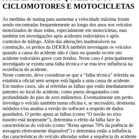
CICLOMOTORES E MOTOCICLETAS
As medidas de tuning para aumentar a velocidade máxima foram
sendo encontradas frequentemente ao longo dos anos nos veículos
motorizados de duas rodas, especialmente em motocicletas, mas
também em investigações após acidentes rodoviários e após
controlos de tráfego. Além das alterações inadmissíveis na
construção, os peritos da DEKRA também investigam os veículos
quando a causa do acidente não é clara ou quando ocorre um
acidente rodoviário grave com feridos. Neste caso é principalmente
investigado se existiu uma falha técnica e se esta teve influência na
ocorrência do acidente.
Neste contexto, deve considerar-se que a “falha técnica” referida na
estatística oficial nem sempre está ligada a uma causa de acidente.
Em muitos casos, são aí referidas as falhas que estão imediatamente
patentes no local do acidente, como pneus desgastados com
profundidade do piso de zero milímetros. Eventualmente um perito
investiga o veículo também numa oficina e, se necessário, desmonta
módulos e/ou analisa a versão do software a respeito de dados
guardados. O perito apura as falhas (como “O travão no eixo
traseiro está inoperante”), determina o efeito da falha face às
características do veículo (como “Resta apenas 70% da potência de
travagem efetivamente disponível”) e determina então a influência
das características do veículo alteradas sobre a sequência do acidente