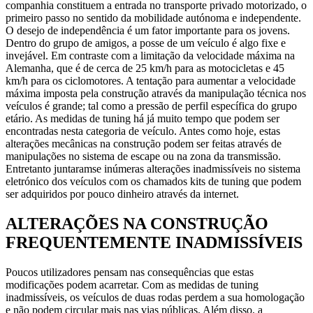
companhia constituem a entrada no transporte privado motorizado, o
primeiro passo no sentido da mobilidade autónoma e independente.
O desejo de independência é um fator importante para os jovens.
Dentro do grupo de amigos, a posse de um veículo é algo fixe e
invejável. Em contraste com a limitação da velocidade máxima na
Alemanha, que é de cerca de 25 km/h para as motocicletas e 45
km/h para os ciclomotores. A tentação para aumentar a velocidade
máxima imposta pela construção através da manipulação técnica nos
veículos é grande; tal como a pressão de perfil específica do grupo
etário. As medidas de tuning há já muito tempo que podem ser
encontradas nesta categoria de veículo. Antes como hoje, estas
alterações mecânicas na construção podem ser feitas através de
manipulações no sistema de escape ou na zona da transmissão.
Entretanto juntaramse inúmeras alterações inadmissíveis no sistema
eletrónico dos veículos com os chamados kits de tuning que podem
ser adquiridos por pouco dinheiro através da internet.
ALTERAÇÕES NA CONSTRUÇÃO
FREQUENTEMENTE INADMISSÍVEIS
Poucos utilizadores pensam nas consequências que estas
modificações podem acarretar. Com as medidas de tuning
inadmissíveis, os veículos de duas rodas perdem a sua homologação
e não podem circular mais nas vias públicas. Além disso, a