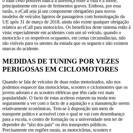
o mais cedo possível marca a diferença entre a vida e a morte,
principalmente em caso de ferimentos graves. Embora, por essa
razão, o eCall seja já um componente obrigatório para novos
modelos de veículos ligeiros de passageiros com homologação da
UE após 31 de março de 2018, ainda não existe qualquer obrigação
relativa ao eCall para motociclos. Os benefícios deste sistema estão à
vista: especialmente em acidentes com um só veículo, quando o
motociclo e os respetivos ocupantes, em certas circunstâncias, não
são visíveis para os utentes da estrada que os seguem e não existem
marcas do acidente.
MEDIDAS DE TUNING POR VEZES
PERIGOSAS EM CICLOMOTORES
Quando se fala de veículos de duas rodas motorizados, não nos
podemos esquecer das motocicletas, scooters e ciclomotores que os
jovens adoram e as scooters elétricas que têm cada vez mais
popularidade. O facto de estas aceleras estarem na moda tem
seguramente a ver com o facto de a aquisição e a manutenção serem
relativamente económicas. Tem-se à disposição um meio de
transporte prático e acessível com o qual se vai com desembaraço
para a escola, o centro de formação ou a universidade sem ter de
depender do “táxi dos pais” ou dos transportes públicos.
Precisamente em regiões rurais, as motocicletas, scooters e