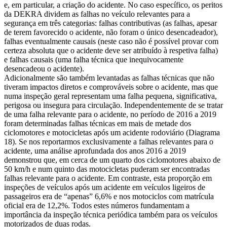
e, em particular, a criação do acidente. No caso específico, os peritos
da DEKRA dividem as falhas no veículo relevantes para a
segurança em três categorias: falhas contributivas (as falhas, apesar
de terem favorecido o acidente, não foram o único desencadeador),
falhas eventualmente causais (neste caso não é possível provar com
certeza absoluta que o acidente deve ser atribuído à respetiva falha)
e falhas causais (uma falha técnica que inequivocamente
desencadeou o acidente).
Adicionalmente são também levantadas as falhas técnicas que não
tiveram impactos diretos e comprováveis sobre o acidente, mas que
numa inspeção geral representam uma falha pequena, significativa,
perigosa ou insegura para circulação. Independentemente de se tratar
de uma falha relevante para o acidente, no período de 2016 a 2019
foram determinadas falhas técnicas em mais de metade dos
ciclomotores e motocicletas após um acidente rodoviário (Diagrama
18). Se nos reportarmos exclusivamente a falhas relevantes para o
acidente, uma análise aprofundada dos anos 2016 a 2019
demonstrou que, em cerca de um quarto dos ciclomotores abaixo de
50 km/h e num quinto das motocicletas puderam ser encontradas
falhas relevante para o acidente. Em contraste, esta proporção em
inspeções de veículos após um acidente em veículos ligeiros de
passageiros era de “apenas” 6,6% e nos motociclos com matrícula
oficial era de 12,2%. Todos estes números fundamentam a
importância da inspeção técnica periódica também para os veículos
motorizados de duas rodas.