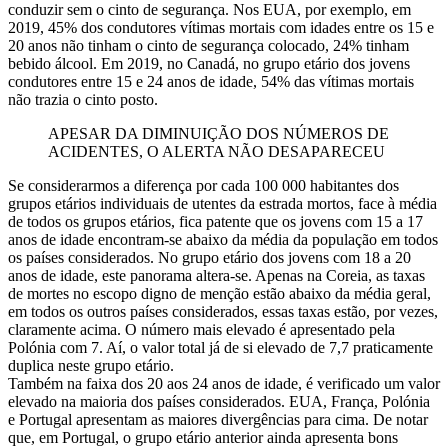
conduzir sem o cinto de segurança. Nos EUA, por exemplo, em
2019, 45% dos condutores vítimas mortais com idades entre os 15 e
20 anos não tinham o cinto de segurança colocado, 24% tinham
bebido álcool. Em 2019, no Canadá, no grupo etário dos jovens
condutores entre 15 e 24 anos de idade, 54% das vítimas mortais
não trazia o cinto posto.
APESAR DA DIMINUIÇÃO DOS NÚMEROS DE
ACIDENTES, O ALERTA NÃO DESAPARECEU
Se considerarmos a diferença por cada 100 000 habitantes dos
grupos etários individuais de utentes da estrada mortos, face à média
de todos os grupos etários, fica patente que os jovens com 15 a 17
anos de idade encontram-se abaixo da média da população em todos
os países considerados. No grupo etário dos jovens com 18 a 20
anos de idade, este panorama altera-se. Apenas na Coreia, as taxas
de mortes no escopo digno de menção estão abaixo da média geral,
em todos os outros países considerados, essas taxas estão, por vezes,
claramente acima. O número mais elevado é apresentado pela
Polónia com 7. Aí, o valor total já de si elevado de 7,7 praticamente
duplica neste grupo etário.
Também na faixa dos 20 aos 24 anos de idade, é verificado um valor
elevado na maioria dos países considerados. EUA, França, Polónia
e Portugal apresentam as maiores divergências para cima. De notar
que, em Portugal, o grupo etário anterior ainda apresenta bons