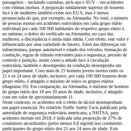
passageiros – incluindo carrinhas, pick-ups e SUV – em acidentes
com vítimas mortais. A proporção nitidamente superior de homens
face à de mulheres também existe nos EUA, mas é menos
pronunciada do que, por exemplo, na Alemanha. No total, o número
de pessoas mortas em acidentes rodoviários em cada grupo etário
individual por cada 100 000 habitantes do respetivo grupo etário é,
no mínimo, o dobro do verificado na Alemanha; no caso das
mulheres, a discrepância é ainda mais nítida. Com efeito, este valor é
influenciado por uma variedade de fatores. Além das diferenças em
infraestrutura, parque automóvel e estado dos veículos, formação de
condução, regras de trânsito relevantes para a segurança, pressão de
controlo e punição, assim como a atitude face à circulação
rodoviária, também o desempenho da condução desempenha um
papel importante. Com mais de 25 homens jovens mortos entre os
21 e os 24 anos de idade, inclusive, por cada 100 000 homens deste
grupo etário, é atingido o máximo de todos os grupos etários
(diagrama 10). Em comparação, na Alemanha, o máximo de homens
do grupo etário dos 18 aos 20 anos de idade, inclusive, é atingido
com um valor de aproximadamente 11.
Neste contexto, os acidentes sob o efeito de álcool desempenham
um papel essencial. No relatório Traffic Safety Facts publicado pela
autoridade de segurança rodoviária americana, a NHTSA, para
acidentes mortais em 2018, é indicada uma proporção de 27% de
condutores alcoolizados (pelos menos 0,8 mg/ml) nos condutores
participantes do grupo etário dos 21 aos 24 anos de idade. Esta