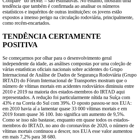
Compare” do IHME – são estimativas. No entanto, mostram uma
tendência que também é confirmada ao analisar os números
estatísticos e inquéritos de outras instituições: os jovens estão
expostos a imenso perigo na circulação rodoviária, principalmente,
como recém-encartados.
TENDÊNCIA CERTAMENTE
POSITIVA
Se começarmos por olhar para o desenvolvimento geral
independente da idade, as análises compostas por uma coleção de
várias estatísticas oficiais nacionais sobre acidentes do Grupo
Internacional de Análise de Dados de Segurança Rodoviária (Grupo
IRTAD) do Fórum Internacional de Transportes mostram que o
número de vítimas mortais em acidentes rodoviários diminuiu entre
2010 e 2019 na maioria dos estados-membros do IRTAD aqui
representados. A redução foi particularmente nítida na Suíça com
43% e na Coreia do Sul com 39%. O oposto passou-se nos EUA:
em 2010 havia aí a lamentar quase 33 000 vítimas mortais e em
2019 foram quase 36 100. Isto significa um aumento de 9,5%.
Como se isso não bastasse, enquanto em quase todos os estados-
membros do IRTAD, no ano do coronavírus de 2020, o número de
vítimas mortais continuou a descer, nos EUA esse valor aumentou
em mais 7,2% para 38 680.