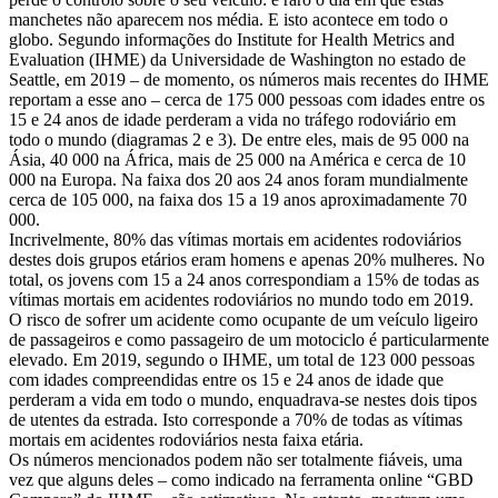
manchetes não aparecem nos média. E isto acontece em todo o
globo. Segundo informações do Institute for Health Metrics and
Evaluation (IHME) da Universidade de Washington no estado de
Seattle, em 2019 – de momento, os números mais recentes do IHME
reportam a esse ano – cerca de 175 000 pessoas com idades entre os
15 e 24 anos de idade perderam a vida no tráfego rodoviário em
todo o mundo (diagramas 2 e 3). De entre eles, mais de 95 000 na
Ásia, 40 000 na África, mais de 25 000 na América e cerca de 10
000 na Europa. Na faixa dos 20 aos 24 anos foram mundialmente
cerca de 105 000, na faixa dos 15 a 19 anos aproximadamente 70
000.
Incrivelmente, 80% das vítimas mortais em acidentes rodoviários
destes dois grupos etários eram homens e apenas 20% mulheres. No
total, os jovens com 15 a 24 anos correspondiam a 15% de todas as
vítimas mortais em acidentes rodoviários no mundo todo em 2019.
O risco de sofrer um acidente como ocupante de um veículo ligeiro
de passageiros e como passageiro de um motociclo é particularmente
elevado. Em 2019, segundo o IHME, um total de 123 000 pessoas
com idades compreendidas entre os 15 e 24 anos de idade que
perderam a vida em todo o mundo, enquadrava-se nestes dois tipos
de utentes da estrada. Isto corresponde a 70% de todas as vítimas
mortais em acidentes rodoviários nesta faixa etária.
Os números mencionados podem não ser totalmente fiáveis, uma
vez que alguns deles – como indicado na ferramenta online “GBD