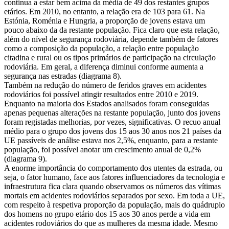
continua a estar bem acima da média de 49 dos restantes grupos
etários. Em 2010, no entanto, a relação era de 103 para 61. Na
Estónia, Roménia e Hungria, a proporção de jovens estava um
pouco abaixo da da restante população. Fica claro que esta relação,
além do nível de segurança rodoviária, depende também de fatores
como a composição da população, a relação entre população
citadina e rural ou os tipos primários de participação na circulação
rodoviária. Em geral, a diferença diminui conforme aumenta a
segurança nas estradas (diagrama 8).
Também na redução do número de feridos graves em acidentes
rodoviários foi possível atingir resultados entre 2010 e 2019.
Enquanto na maioria dos Estados analisados foram conseguidas
apenas pequenas alterações na restante população, junto dos jovens
foram registadas melhorias, por vezes, significativas. O recuo anual
médio para o grupo dos jovens dos 15 aos 30 anos nos 21 países da
UE passíveis de análise estava nos 2,5%, enquanto, para a restante
população, foi possível anotar um crescimento anual de 0,2%
(diagrama 9).
A enorme importância do comportamento dos utentes da estrada, ou
seja, o fator humano, face aos fatores influenciadores da tecnologia e
infraestrutura fica clara quando observamos os números das vítimas
mortais em acidentes rodoviários separados por sexo. Em toda a UE,
com respeito à respetiva proporção da população, mais do quádruplo
dos homens no grupo etário dos 15 aos 30 anos perde a vida em
acidentes rodoviários do que as mulheres da mesma idade. Mesmo