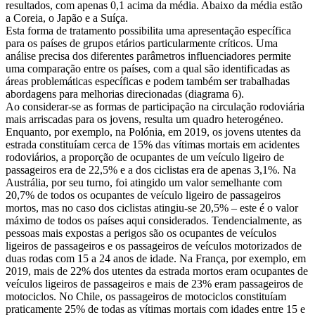
resultados, com apenas 0,1 acima da média. Abaixo da média estão
a Coreia, o Japão e a Suíça.
Esta forma de tratamento possibilita uma apresentação específica
para os países de grupos etários particularmente críticos. Uma
análise precisa dos diferentes parâmetros influenciadores permite
uma comparação entre os países, com a qual são identificadas as
áreas problemáticas específicas e podem também ser trabalhadas
abordagens para melhorias direcionadas (diagrama 6).
Ao considerar-se as formas de participação na circulação rodoviária
mais arriscadas para os jovens, resulta um quadro heterogéneo.
Enquanto, por exemplo, na Polónia, em 2019, os jovens utentes da
estrada constituíam cerca de 15% das vítimas mortais em acidentes
rodoviários, a proporção de ocupantes de um veículo ligeiro de
passageiros era de 22,5% e a dos ciclistas era de apenas 3,1%. Na
Austrália, por seu turno, foi atingido um valor semelhante com
20,7% de todos os ocupantes de veículo ligeiro de passageiros
mortos, mas no caso dos ciclistas atingiu-se 20,5% – este é o valor
máximo de todos os países aqui considerados. Tendencialmente, as
pessoas mais expostas a perigos são os ocupantes de veículos
ligeiros de passageiros e os passageiros de veículos motorizados de
duas rodas com 15 a 24 anos de idade. Na França, por exemplo, em
2019, mais de 22% dos utentes da estrada mortos eram ocupantes de
veículos ligeiros de passageiros e mais de 23% eram passageiros de
motociclos. No Chile, os passageiros de motociclos constituíam
praticamente 25% de todas as vítimas mortais com idades entre 15 e