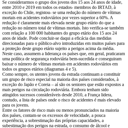
Se considerarmos o grupo dos jovens dos 15 aos 24 anos de idade,
entre 2010 e 2019 em todos os estados- membros do IRTAD, à
exceção do Chile, registou- se uma redução do número de vítimas
mortais em acidentes rodoviários por vezes superior a 60%. A
redução é claramente mais elevada neste grupo etário do que a
redução no número total de vítimas mortais. Isto verifica-se também
com relação a 100 000 habitantes do grupo etário dos 15 aos 24
anos de idade. Pode concluir-se daqui a eficácia das medidas
direcionadas para o público-alvo introduzidas em muitos países para
a proteção deste grupo etário sujeito a perigos acima da média.
Neste caso, assumem a liderança os países que, em geral, praticaram
uma política de segurança rodoviária bem-sucedida e conseguiram
baixar o número de vítimas mortais em acidentes rodoviários em
todos os grupos etários (diagramas 4 e 5).
Como sempre, os utentes jovens da estrada continuam a constituir
um grupo de risco especial na maioria dos países considerados, à
exceção do Japão e Coreia – aí são os seniores que estão expostos a
mais perigos na circulação rodoviária. Embora tenham sido
atingidos sucessos consideráveis desde 2010, a França lidera,
contudo, a lista de países onde o risco de acidentes é mais elevado
para os jovens.
Entre os fatores de risco mais ou menos pronunciados na maioria
dos países, contam-se os excessos de velocidade, a pouca
experiência, a sobrestimação das próprias capacidades, a
subestimação dos perigos na estrada, o consumo de álcool e