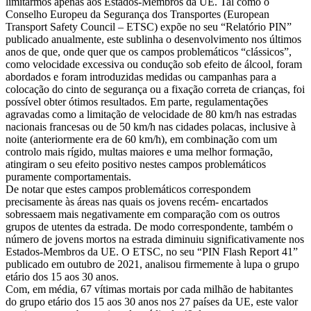
limitarmos apenas aos Estados-Membros da UE. Tal como o
Conselho Europeu da Segurança dos Transportes (European
Transport Safety Council – ETSC) expõe no seu “Relatório PIN”
publicado anualmente, este sublinha o desenvolvimento nos últimos
anos de que, onde quer que os campos problemáticos “clássicos”,
como velocidade excessiva ou condução sob efeito de álcool, foram
abordados e foram introduzidas medidas ou campanhas para a
colocação do cinto de segurança ou a fixação correta de crianças, foi
possível obter ótimos resultados. Em parte, regulamentações
agravadas como a limitação de velocidade de 80 km/h nas estradas
nacionais francesas ou de 50 km/h nas cidades polacas, inclusive à
noite (anteriormente era de 60 km/h), em combinação com um
controlo mais rígido, multas maiores e uma melhor formação,
atingiram o seu efeito positivo nestes campos problemáticos
puramente comportamentais.
De notar que estes campos problemáticos correspondem
precisamente às áreas nas quais os jovens recém- encartados
sobressaem mais negativamente em comparação com os outros
grupos de utentes da estrada. De modo correspondente, também o
número de jovens mortos na estrada diminuiu significativamente nos
Estados-Membros da UE. O ETSC, no seu “PIN Flash Report 41”
publicado em outubro de 2021, analisou firmemente à lupa o grupo
etário dos 15 aos 30 anos.
Com, em média, 67 vítimas mortais por cada milhão de habitantes
do grupo etário dos 15 aos 30 anos nos 27 países da UE, este valor