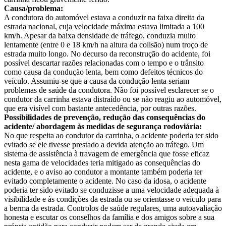
Causa/problema:
A condutora do automóvel estava a conduzir na faixa direita da
estrada nacional, cuja velocidade máxima estava limitada a 100
km/h. Apesar da baixa densidade de tráfego, conduzia muito
lentamente (entre 0 e 18 km/h na altura da colisão) num troço de
estrada muito longo. No decurso da reconstrução do acidente, foi
possível descartar razões relacionadas com o tempo e o trânsito
como causa da condução lenta, bem como defeitos técnicos do
veículo. Assumiu-se que a causa da condução lenta seriam
problemas de saúde da condutora. Não foi possível esclarecer se o
condutor da carrinha estava distraído ou se não reagiu ao automóvel,
que era visível com bastante antecedência, por outras razões.
Possibilidades de prevenção, redução das consequências do
acidente/ abordagem às medidas de segurança rodoviária:
No que respeita ao condutor da carrinha, o acidente poderia ter sido
evitado se ele tivesse prestado a devida atenção ao tráfego. Um
sistema de assistência à travagem de emergência que fosse eficaz
nesta gama de velocidades teria mitigado as consequências do
acidente, e o aviso ao condutor a montante também poderia ter
evitado completamente o acidente. No caso da idosa, o acidente
poderia ter sido evitado se conduzisse a uma velocidade adequada à
visibilidade e às condições da estrada ou se orientasse o veículo para
a berma da estrada. Controlos de saúde regulares, uma autoavaliação
honesta e escutar os conselhos da família e dos amigos sobre a sua