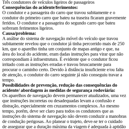
Três condutores de veículos ligeiros de passageiros
Consequências do acidente/ferimentos:
O condutor e a passageira do carro que travou subitamente e o
condutor do primeiro carro que bateu na traseira ficaram gravemente
feridos. O condutor e a passageira do segundo carro que bateu
sofreram ferimentos ligeiros.
Causa/problema:
A análise do sistema de navegação móvel do veículo que travou
subitamente revelou que o condutor já tinha percorrido mais de 250
km, que o aparelho tinha um conjunto de mapas antigo e que, na
área do local do acidente, eram dadas instruções para virar que não
correspondiam à infraestrutura. É evidente que o condutor ficou
irritado com as instruções erradas e travou bruscamente para
procurar o caminho certo. Devido à distância insuficiente e/ou falta
de atenção, o condutor do carro seguinte já não conseguiu travar a
tempo.
Possibilidades de prevenção, redução das consequências do
acidente/ abordagem às medidas de segurança rodoviária:
Os aparelhos de navegação devem permanecer atualizados, uma vez
que instruções incorretas ou desadequadas levam a confusão e
distração, especialmente em cruzamentos complexos. Ao mesmo
tempo, porém, deve ser claro para todos os condutores que as
instruções do sistema de navegação não devem conduzir a manobras
de condução perigosas. Ao planear o trajeto, deve-se ter o cuidado
de assegurar que a duração máxima da viagem é adequada à aptidão