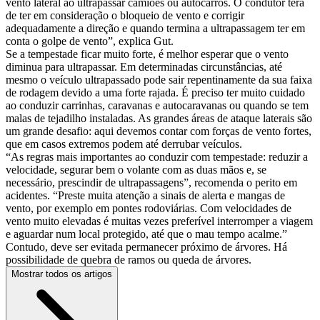
vento lateral ao ultrapassar camiões ou autocarros. O condutor terá
de ter em consideração o bloqueio de vento e corrigir
adequadamente a direção e quando termina a ultrapassagem ter em
conta o golpe de vento”, explica Gut.
Se a tempestade ficar muito forte, é melhor esperar que o vento
diminua para ultrapassar. Em determinadas circunstâncias, até
mesmo o veículo ultrapassado pode sair repentinamente da sua faixa
de rodagem devido a uma forte rajada. É preciso ter muito cuidado
ao conduzir carrinhas, caravanas e autocaravanas ou quando se tem
malas de tejadilho instaladas. As grandes áreas de ataque laterais são
um grande desafio: aqui devemos contar com forças de vento fortes,
que em casos extremos podem até derrubar veículos.
“As regras mais importantes ao conduzir com tempestade: reduzir a
velocidade, segurar bem o volante com as duas mãos e, se
necessário, prescindir de ultrapassagens”, recomenda o perito em
acidentes. “Preste muita atenção a sinais de alerta e mangas de
vento, por exemplo em pontes rodoviárias. Com velocidades de
vento muito elevadas é muitas vezes preferível interromper a viagem
e aguardar num local protegido, até que o mau tempo acalme.”
Contudo, deve ser evitada permanecer próximo de árvores. Há
possibilidade de quebra de ramos ou queda de árvores.
Mostrar todos os artigos