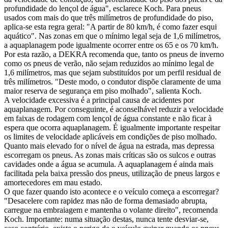
profundidade do lençol de água", esclarece Koch. Para pneus
usados com mais do que três milímetros de profundidade do piso,
aplica-se esta regra geral: "A partir de 80 km/h, é como fazer esqui
aquático". Nas zonas em que o mínimo legal seja de 1,6 milímetros,
a aquaplanagem pode igualmente ocorrer entre os 65 e os 70 km/h.
Por esta razão, a DEKRA recomenda que, tanto os pneus de inverno
como os pneus de verão, não sejam reduzidos ao mínimo legal de
1,6 milímetros, mas que sejam substituídos por um perfil residual de
três milímetros. "Deste modo, o condutor dispõe claramente de uma
maior reserva de segurança em piso molhado", salienta Koch.
A velocidade excessiva é a principal causa de acidentes por
aquaplanagem. Por conseguinte, é aconselhável reduzir a velocidade
em faixas de rodagem com lençol de água constante e não ficar à
espera que ocorra aquaplanagem. É igualmente importante respeitar
os limites de velocidade aplicáveis em condições de piso molhado.
Quanto mais elevado for o nível de água na estrada, mas depressa
escorregam os pneus. As zonas mais críticas são os sulcos e outras
cavidades onde a água se acumula. A aquaplanagem é ainda mais
facilitada pela baixa pressão dos pneus, utilização de pneus largos e
amortecedores em mau estado.
O que fazer quando isto acontece e o veículo começa a escorregar?
"Desacelere com rapidez mas não de forma demasiado abrupta,
carregue na embraiagem e mantenha o volante direito", recomenda
Koch. Importante: numa situação destas, nunca tente desviar-se,