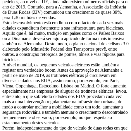
pedelecs, ao nível da UE, ainda não existem números oficiais para o
ano de 2019. Contudo, para a Alemanha, a Associação da Indústria
de Duas Rodas (ZIV) comunicou um crescimento de quase 39%,
para 1,36 milhões de vendas.
Este desenvolvimento está em linha com o facto de cada vez mais
cidades expandirem fortemente a sua infraestrutura para bicicletas.
Aquilo que é, há muito, tradição em países como os Países Baixos
ou a Dinamarca deverá ser agora aplicado de forma mais intensiva
também na Alemanha. Deste modo, o plano nacional de ciclismo 3.0
elaborado pelo Ministério Federal dos Transportes prevê, entre
outros, a construção reforçada de pontes, túneis e vias rápidas para
bicicletas.
A nível mundial, os pequenos veículos elétricos estão também a
registar um verdadeiro boom. Antes da aprovação na Alemanha a
partir de maio de 2019, as trotinetes elétricas já circulavam em
diversas cidades nos EUA, assim como, por exemplo, em Paris,
Viena, Copenhaga, Estocolmo, Lisboa ou Madrid. O forte aumento,
especialmente nas empresas de aluguer de trotinetes elétricas, levou,
entretanto, a que sobretudo cidades dos EUA procedam cada vez
mais a uma intervenção regulamentar na infraestrutura urbana, de
modo a controlar melhor a mobilidade como um todo, aumentar a
segurança rodoviária e também atenuar o crescimento descontrolado
frequentemente observado, por exemplo, no que respeita ao
estacionamento destes veículos.
Porém, independentemente do tipo de veículo de duas rodas em que