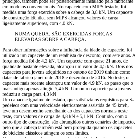
princípio, também pode ser posteriormente instalado pelo fabricante
em modelos convencionais. No capacete com MIPS testado, foi
medida uma força exercida sobre a cabeça de 3,8 kN. Um capacete
de construção idêntica sem MIPS alcançou valores de carga
ligeiramente superiores, com 4,0 kN.
NUMA QUEDA, SÃO EXERCIDAS FORÇAS
ELEVADAS SOBRE A CABEÇA.
Para obter informações sobre a influência da idade do capacete, foi
utilizado um capacete de um retalhista de desconto, com sete anos. A
força medida foi de 4,2 kN. Um capacete com quase 21 anos, de
qualidade bastante elevada, alcançou um valor de 4,5 kN. Dois dos
capacetes para jovens adquiridos no outono de 2019 tinham como
datas de fabrico janeiro de 2018 e dezembro de 2016. No teste, o
capacete mais recente alcançou um valor de 4,9 kN, ao passo que o
mais antigo apenas atingiu 5,4 kN. Um outro capacete para jovens
reduziu a carga para 4,3 kN.
Um capacete igualmente testado, que satisfazia os requisitos para S-
pedelecs com uma velocidade eletricamente assistida de 45 km/h,
teve um desempenho semelhante ao dos capacetes normais neste
teste, com valores de carga de 4,8 kN e 5,1 kN. Contudo, com o
outro tipo de construção, são abrangidos outros cenários de impacto,
pelo que a cabeça também está bem protegida quando os capacetes
de bicicleta clássicos atingem os seus limites.