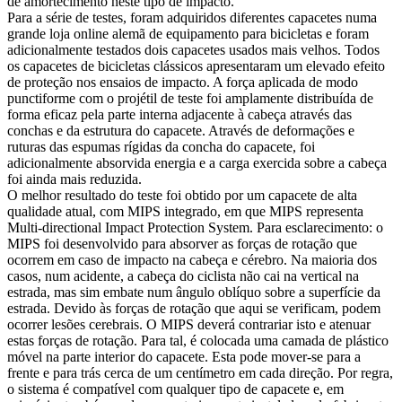
de amortecimento neste tipo de impacto.
Para a série de testes, foram adquiridos diferentes capacetes numa
grande loja online alemã de equipamento para bicicletas e foram
adicionalmente testados dois capacetes usados mais velhos. Todos
os capacetes de bicicletas clássicos apresentaram um elevado efeito
de proteção nos ensaios de impacto. A força aplicada de modo
punctiforme com o projétil de teste foi amplamente distribuída de
forma eficaz pela parte interna adjacente à cabeça através das
conchas e da estrutura do capacete. Através de deformações e
ruturas das espumas rígidas da concha do capacete, foi
adicionalmente absorvida energia e a carga exercida sobre a cabeça
foi ainda mais reduzida.
O melhor resultado do teste foi obtido por um capacete de alta
qualidade atual, com MIPS integrado, em que MIPS representa
Multi-directional Impact Protection System. Para esclarecimento: o
MIPS foi desenvolvido para absorver as forças de rotação que
ocorrem em caso de impacto na cabeça e cérebro. Na maioria dos
casos, num acidente, a cabeça do ciclista não cai na vertical na
estrada, mas sim embate num ângulo oblíquo sobre a superfície da
estrada. Devido às forças de rotação que aqui se verificam, podem
ocorrer lesões cerebrais. O MIPS deverá contrariar isto e atenuar
estas forças de rotação. Para tal, é colocada uma camada de plástico
móvel na parte interior do capacete. Esta pode mover-se para a
frente e para trás cerca de um centímetro em cada direção. Por regra,
o sistema é compatível com qualquer tipo de capacete e, em