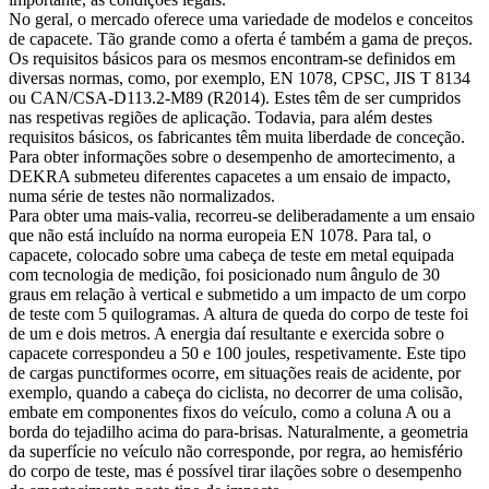
No geral, o mercado oferece uma variedade de modelos e conceitos
de capacete. Tão grande como a oferta é também a gama de preços.
Os requisitos básicos para os mesmos encontram-se definidos em
diversas normas, como, por exemplo, EN 1078, CPSC, JIS T 8134
ou CAN/CSA-D113.2-M89 (R2014). Estes têm de ser cumpridos
nas respetivas regiões de aplicação. Todavia, para além destes
requisitos básicos, os fabricantes têm muita liberdade de conceção.
Para obter informações sobre o desempenho de amortecimento, a
DEKRA submeteu diferentes capacetes a um ensaio de impacto,
numa série de testes não normalizados.
Para obter uma mais-valia, recorreu-se deliberadamente a um ensaio
que não está incluído na norma europeia EN 1078. Para tal, o
capacete, colocado sobre uma cabeça de teste em metal equipada
com tecnologia de medição, foi posicionado num ângulo de 30
graus em relação à vertical e submetido a um impacto de um corpo
de teste com 5 quilogramas. A altura de queda do corpo de teste foi
de um e dois metros. A energia daí resultante e exercida sobre o
capacete correspondeu a 50 e 100 joules, respetivamente. Este tipo
de cargas punctiformes ocorre, em situações reais de acidente, por
exemplo, quando a cabeça do ciclista, no decorrer de uma colisão,
embate em componentes fixos do veículo, como a coluna A ou a
borda do tejadilho acima do para-brisas. Naturalmente, a geometria
da superfície no veículo não corresponde, por regra, ao hemisfério
do corpo de teste, mas é possível tirar ilações sobre o desempenho