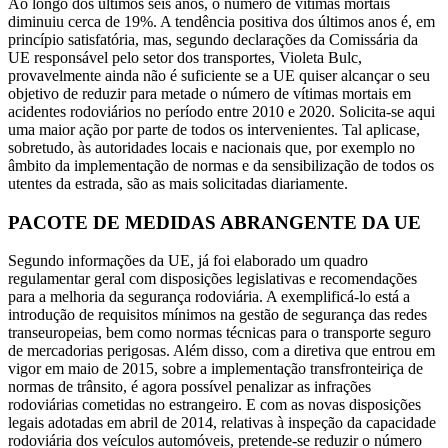
Ao longo dos últimos seis anos, o número de vítimas mortais
diminuiu cerca de 19%. A tendência positiva dos últimos anos é, em
princípio satisfatória, mas, segundo declarações da Comissária da
UE responsável pelo setor dos transportes, Violeta Bulc,
provavelmente ainda não é suficiente se a UE quiser alcançar o seu
objetivo de reduzir para metade o número de vítimas mortais em
acidentes rodoviários no período entre 2010 e 2020. Solicita-se aqui
uma maior ação por parte de todos os intervenientes. Tal aplicase,
sobretudo, às autoridades locais e nacionais que, por exemplo no
âmbito da implementação de normas e da sensibilização de todos os
utentes da estrada, são as mais solicitadas diariamente.
PACOTE DE MEDIDAS ABRANGENTE DA UE
Segundo informações da UE, já foi elaborado um quadro
regulamentar geral com disposições legislativas e recomendações
para a melhoria da segurança rodoviária. A exemplificá-lo está a
introdução de requisitos mínimos na gestão de segurança das redes
transeuropeias, bem como normas técnicas para o transporte seguro
de mercadorias perigosas. Além disso, com a diretiva que entrou em
vigor em maio de 2015, sobre a implementação transfronteiriça de
normas de trânsito, é agora possível penalizar as infrações
rodoviárias cometidas no estrangeiro. E com as novas disposições
legais adotadas em abril de 2014, relativas à inspeção da capacidade
rodoviária dos veículos automóveis, pretende-se reduzir o número