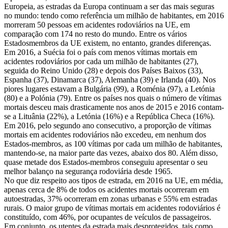
Europeia, as estradas da Europa continuam a ser das mais seguras
no mundo: tendo como referência um milhão de habitantes, em 2016
morreram 50 pessoas em acidentes rodoviários na UE, em
comparação com 174 no resto do mundo. Entre os vários
Estadosmembros da UE existem, no entanto, grandes diferenças.
Em 2016, a Suécia foi o país com menos vítimas mortais em
acidentes rodoviários por cada um milhão de habitantes (27),
seguida do Reino Unido (28) e depois dos Países Baixos (33),
Espanha (37), Dinamarca (37), Alemanha (39) e Irlanda (40). Nos
piores lugares estavam a Bulgária (99), a Roménia (97), a Letónia
(80) e a Polónia (79). Entre os países nos quais o número de vítimas
mortais desceu mais drasticamente nos anos de 2015 e 2016 contam-
se a Lituânia (22%), a Letónia (16%) e a República Checa (16%).
Em 2016, pelo segundo ano consecutivo, a proporção de vítimas
mortais em acidentes rodoviários não excedeu, em nenhum dos
Estados-membros, as 100 vítimas por cada um milhão de habitantes,
mantendo-se, na maior parte das vezes, abaixo dos 80. Além disso,
quase metade dos Estados-membros conseguiu apresentar o seu
melhor balanço na segurança rodoviária desde 1965.
No que diz respeito aos tipos de estrada, em 2016 na UE, em média,
apenas cerca de 8% de todos os acidentes mortais ocorreram em
autoestradas, 37% ocorreram em zonas urbanas e 55% em estradas
rurais. O maior grupo de vítimas mortais em acidentes rodoviários é
constituído, com 46%, por ocupantes de veículos de passageiros.
Em conjunto, os utentes da estrada mais desprotegidos, tais como