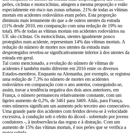
peões, ciclistas e motociclistas, atingem a mesma proporção e estão
especialmente em risco nas zonas urbanas. 21% de todas as vítimas
mortais em acidentes rodoviários eram peões. Esta proporção
diminuiu mais lentamente do que a de outros utentes da estrada
(11% desde 2010, em comparação com uma redução de 19% no
total). 8% de todas as vítimas mortais em acidentes rodoviários na
UE são ciclistas. Os motociclistas, utentes igualmente pouco
protegidos num acidente, representam 14% das vítimas mortais. A
redução do número de mortes nos utentes da estrada mais
desprotegidos revelou-se significativamente inferior à dos utentes da
estrada em geral.
Tal como mencionado, a evolução do número de vítimas de
acidentes é também muito diferente em 2016 entre os diversos
Estados-membros. Enquanto na Alemanha, por exemplo, se registou
uma redução de 7,3% no número de mortes em acidentes
rodoviários em comparação com o ano anterior, conseguindo-se,
assim, travar a tendência negativa dos dois anos anteriores, em
França, o número permaneceu relativamente constante, com um
ligeiro aumento de 0,2%, de 3461 para 3469. Aliás, para França,
estes números significam um aumento pelo terceiro ano consecutivo.
Uma grande parte dos acidentes com feridos deveu-se à velocidade
excessiva, à condução sob o efeito do álcool - sobretudo por jovens
condutores -, à inobservância das regras e à distração. Com um
aumento de 15% das vítimas mortais, é nos peões que se verifica a
maior subida.