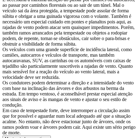
ao passar por caminhos florestais ou ao sair de um túnel. Mal o
veículo sai da área protegida, a tempestade pode assolar de forma
súbita e obrigar a uma guinada vigorosa com o volante. Também é
necessário um especial cuidado em pontes e planaltos pois aqui, as
rajadas de vento podem atacar sem quaisquer impedimentos. Porém,
também ramos arrancados pela tempestade ou objetos a rodopiar
podem, de repente, tornar-se obstáculos, cair sobre o para-brisas e
obstruir a visibilidade de forma súbita.
Os veículos com uma grande superfície de incidência lateral, como
camiões, autocarros e veículos de transporte, mas também
autocaravanas, SUV, as carrinhas ou os automóveis com caixas de
tejadilho são particularmente suscetíveis a rajadas de vento. Quanto
mais sensível for a reação do veículo ao vento lateral, mais a
velocidade deve ser reduzida.
Os condutores podem determinar a direção e a intensidade do vento
com base na inclinação das árvores e dos arbustos na berma da
estrada. Em tempo ventoso, é aconselhável prestar especial atenção
aos sinais de aviso e às mangas de vento e ajustar o seu estilo de
condução.
Em caso de tempestade forte, deve interromper a circulação assim
que for possível e aguardar num local adequado até que a situação
acalme. No entanto, não deve estacionar junto de árvores, onde os
ramos podem voar e árvores podem cair. Aqui existe um sério perigo
de morte.