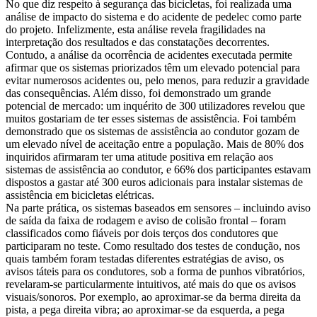
No que diz respeito à segurança das bicicletas, foi realizada uma
análise de impacto do sistema e do acidente de pedelec como parte
do projeto. Infelizmente, esta análise revela fragilidades na
interpretação dos resultados e das constatações decorrentes.
Contudo, a análise da ocorrência de acidentes executada permite
afirmar que os sistemas priorizados têm um elevado potencial para
evitar numerosos acidentes ou, pelo menos, para reduzir a gravidade
das consequências. Além disso, foi demonstrado um grande
potencial de mercado: um inquérito de 300 utilizadores revelou que
muitos gostariam de ter esses sistemas de assistência. Foi também
demonstrado que os sistemas de assistência ao condutor gozam de
um elevado nível de aceitação entre a população. Mais de 80% dos
inquiridos afirmaram ter uma atitude positiva em relação aos
sistemas de assistência ao condutor, e 66% dos participantes estavam
dispostos a gastar até 300 euros adicionais para instalar sistemas de
assistência em bicicletas elétricas.
Na parte prática, os sistemas baseados em sensores – incluindo aviso
de saída da faixa de rodagem e aviso de colisão frontal – foram
classificados como fiáveis por dois terços dos condutores que
participaram no teste. Como resultado dos testes de condução, nos
quais também foram testadas diferentes estratégias de aviso, os
avisos táteis para os condutores, sob a forma de punhos vibratórios,
revelaram-se particularmente intuitivos, até mais do que os avisos
visuais/sonoros. Por exemplo, ao aproximar-se da berma direita da
pista, a pega direita vibra; ao aproximar-se da esquerda, a pega