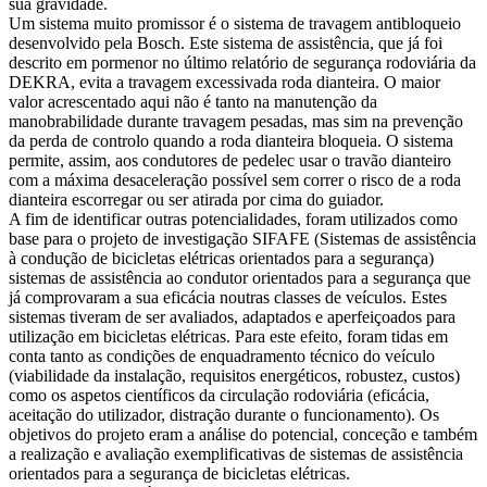
sua gravidade.
Um sistema muito promissor é o sistema de travagem antibloqueio
desenvolvido pela Bosch. Este sistema de assistência, que já foi
descrito em pormenor no último relatório de segurança rodoviária da
DEKRA, evita a travagem excessivada roda dianteira. O maior
valor acrescentado aqui não é tanto na manutenção da
manobrabilidade durante travagem pesadas, mas sim na prevenção
da perda de controlo quando a roda dianteira bloqueia. O sistema
permite, assim, aos condutores de pedelec usar o travão dianteiro
com a máxima desaceleração possível sem correr o risco de a roda
dianteira escorregar ou ser atirada por cima do guiador.
A fim de identificar outras potencialidades, foram utilizados como
base para o projeto de investigação SIFAFE (Sistemas de assistência
à condução de bicicletas elétricas orientados para a segurança)
sistemas de assistência ao condutor orientados para a segurança que
já comprovaram a sua eficácia noutras classes de veículos. Estes
sistemas tiveram de ser avaliados, adaptados e aperfeiçoados para
utilização em bicicletas elétricas. Para este efeito, foram tidas em
conta tanto as condições de enquadramento técnico do veículo
(viabilidade da instalação, requisitos energéticos, robustez, custos)
como os aspetos científicos da circulação rodoviária (eficácia,
aceitação do utilizador, distração durante o funcionamento). Os
objetivos do projeto eram a análise do potencial, conceção e também
a realização e avaliação exemplificativas de sistemas de assistência
orientados para a segurança de bicicletas elétricas.