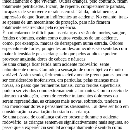
imediatamente o que viveram. Outras crianças, pelo contrário, ficam
totalmente petrificadas. Ficam, de repente, completamente paradas,
incapazes de se mover e retraídas em si. Tal dá, inicialmente, a
impressão de que ficaram indiferentes ao acidente. No entanto, trata-
se apenas de um mecanismo de proteção, para não ficarem
totalmente estarrecidos pela experiência.
É particularmente difícil para as crianças a visão de mortos, sangue,
feridos e vómitos, assim como outros vestígios de um acidente,
como, por exemplo, marcas de derrapagem numa estrada. Odores
especialmente fortes, pungentes ou desconhecidos são sentidos com
maior intensidade pelas crianças do que pelos adultos e podem
provocar angústia, dores de cabeça e náuseas.
Se uma criança ficar ferida num acidente rodoviário, sente
naturalmente dores. Contudo, a sensação de dor subjetiva é muito
variável. Assim sendo, ferimentos efetivamente preocupantes podem
ser considerados inofensivos, em particular, pelas crianças mais
novas, ao passo que ferimentos banais, como feridas superficiais,
podem ser vividos como extremamente alarmantes. Com o receio de
piorarem a situação, terem de receber tratamentos dolorosos ou
serem repreendidas, as crianças mais novas, sobretudo, tendem a
não mencionar dores e pensamentos stressantes. Tal deve ser tido em
consideração na avaliação do estado da criança.
Se uma pessoa de confiança estiver presente durante o acidente
rodoviário, as crianças sentem-se significativamente mais seguras, ao
passo que a experiência sem tal acompanhamento é sentida como