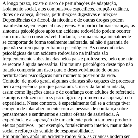
A longo prazo, existe o risco de perturbações de adaptação,
isolamento social, atos compulsivos específicos, erupção cutânea,
dores de cabeça, úlceras, perturbações digestivas e infeções.
Dependências do álcool, da nicotina e de outras drogas podem
manifestar-se, em especial nos jovens. Em particular nas crianças, os
sintomas psicológicos após um acidente rodoviário podem ocorrer
com um atraso considerável. Portanto, se uma criança inicialmente
se comportar de forma totalmente inalterada, tal não é garantia de
que não sofreu qualquer trauma psicológico. As consequências
psicológicas de um acidente rodoviário na infância são
frequentemente subestimadas pelos pais e professores, pelo que não
se recorre à ajuda necessária. Um trauma psicológico deste tipo não
tratado comporta um risco para o desenvolvimento de outras
perturbações psicológicas num momento posterior da vida.
Contudo, de modo geral, algumas crianças são capazes de processar
bem a experiência por que passaram. Uma vida familiar intacta,
assim como ligações atuais e de confiança com adultos de referência
e amigos reduzem o stress psicológico e promovem a superação da
experiência. Neste contexto, é especialmente útil se a criança tiver
coragem de falar abertamente com as pessoas de confiança sobre
pensamentos e sentimentos e aceitar ofertas de assistência. A
experiência e a superação de um acidente podem também produzir
efeitos positivos – por exemplo, fortalecimento interior, maturidade
social e reforço do sentido de responsabilidade.
Em princípio, após um acidente rodoviário, as crianças podem ser