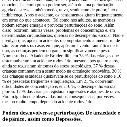
emocionais a curto prazo podem ser, além de uma perturbação
aguda de stress, também medo, raiva, sentimento de pudor, luto e
indiferença. Após o acidente, os pensamentos giram frequentemente
em torno do que aconteceu. Tal como nos adultos, as memórias
podem sempre emergir e provocar perturbações do sono. Além
disso, ocorrem, muitas vezes, problemas de concentração e, em
determinadas circunstâncias, quebras no desempenho escolar. Não é
invulgar que, após um acidente, o comportamento alimentar mude –
são recorrentes os casos em que, após um evento traumático deste
tipo, as crianças perdem ou ganham significativamente peso.
Num estudo da Akademie Bruderhilfe, em 38 % das crianças que
testemunharam um acidente rodoviário, mesmo após quatro anos,
ainda se registaram sintomas do stress psicológico. 37 % destas
crianças continuavam a sentir medo na circulação rodoviária. 30 %
das crianças estudadas queixavam-se de perturbações do sono e 16
% de pesadelos frequentes e inquietação. Em 21 %, ocorreram
dificuldades de concentração e, em 16 %, o desempenho escolar
piorou. 12 % das crianças registaram agressões e ataques de raiva.
Foram igualmente observadas outras consequências, por vezes,
mesmo muito tempo depois do acidente rodoviário.
Podem desenvolver-se perturbações De ansiedade e
de pânico, assim como Depressões.