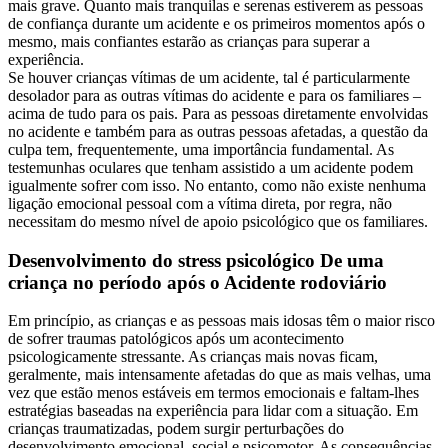
mais grave. Quanto mais tranquilas e serenas estiverem as pessoas
de confiança durante um acidente e os primeiros momentos após o
mesmo, mais confiantes estarão as crianças para superar a
experiência.
Se houver crianças vítimas de um acidente, tal é particularmente
desolador para as outras vítimas do acidente e para os familiares –
acima de tudo para os pais. Para as pessoas diretamente envolvidas
no acidente e também para as outras pessoas afetadas, a questão da
culpa tem, frequentemente, uma importância fundamental. As
testemunhas oculares que tenham assistido a um acidente podem
igualmente sofrer com isso. No entanto, como não existe nenhuma
ligação emocional pessoal com a vítima direta, por regra, não
necessitam do mesmo nível de apoio psicológico que os familiares.
Desenvolvimento do stress psicológico De uma
criança no período após o Acidente rodoviário
Em princípio, as crianças e as pessoas mais idosas têm o maior risco
de sofrer traumas patológicos após um acontecimento
psicologicamente stressante. As crianças mais novas ficam,
geralmente, mais intensamente afetadas do que as mais velhas, uma
vez que estão menos estáveis em termos emocionais e faltam-lhes
estratégias baseadas na experiência para lidar com a situação. Em
crianças traumatizadas, podem surgir perturbações do
desenvolvimento emocional, social e psicomotor. As consequências