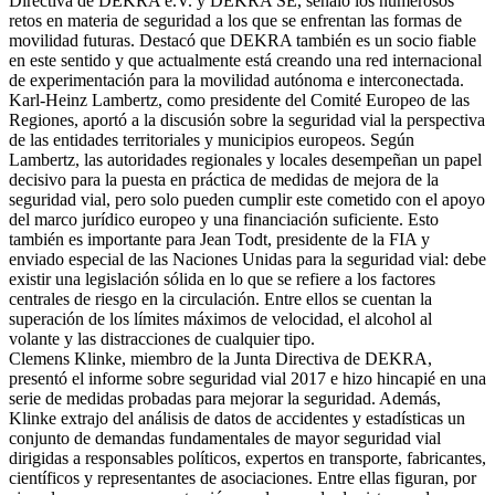
Directiva de DEKRA e.V. y DEKRA SE, señaló los numerosos
retos en materia de seguridad a los que se enfrentan las formas de
movilidad futuras. Destacó que DEKRA también es un socio fiable
en este sentido y que actualmente está creando una red internacional
de experimentación para la movilidad autónoma e interconectada.
Karl-Heinz Lambertz, como presidente del Comité Europeo de las
Regiones, aportó a la discusión sobre la seguridad vial la perspectiva
de las entidades territoriales y municipios europeos. Según
Lambertz, las autoridades regionales y locales desempeñan un papel
decisivo para la puesta en práctica de medidas de mejora de la
seguridad vial, pero solo pueden cumplir este cometido con el apoyo
del marco jurídico europeo y una financiación suficiente. Esto
también es importante para Jean Todt, presidente de la FIA y
enviado especial de las Naciones Unidas para la seguridad vial: debe
existir una legislación sólida en lo que se refiere a los factores
centrales de riesgo en la circulación. Entre ellos se cuentan la
superación de los límites máximos de velocidad, el alcohol al
volante y las distracciones de cualquier tipo.
Clemens Klinke, miembro de la Junta Directiva de DEKRA,
presentó el informe sobre seguridad vial 2017 e hizo hincapié en una
serie de medidas probadas para mejorar la seguridad. Además,
Klinke extrajo del análisis de datos de accidentes y estadísticas un
conjunto de demandas fundamentales de mayor seguridad vial
dirigidas a responsables políticos, expertos en transporte, fabricantes,
científicos y representantes de asociaciones. Entre ellas figuran, por