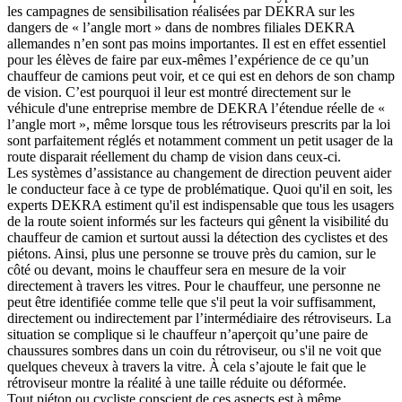
les campagnes de sensibilisation réalisées par DEKRA sur les
dangers de « l’angle mort » dans de nombres filiales DEKRA
allemandes n’en sont pas moins importantes. Il est en effet essentiel
pour les élèves de faire par eux-mêmes l’expérience de ce qu’un
chauffeur de camions peut voir, et ce qui est en dehors de son champ
de vision. C’est pourquoi il leur est montré directement sur le
véhicule d'une entreprise membre de DEKRA l’étendue réelle de «
l’angle mort », même lorsque tous les rétroviseurs prescrits par la loi
sont parfaitement réglés et notamment comment un petit usager de la
route disparait réellement du champ de vision dans ceux-ci.
Les systèmes d’assistance au changement de direction peuvent aider
le conducteur face à ce type de problématique. Quoi qu'il en soit, les
experts DEKRA estiment qu'il est indispensable que tous les usagers
de la route soient informés sur les facteurs qui gênent la visibilité du
chauffeur de camion et surtout aussi la détection des cyclistes et des
piétons. Ainsi, plus une personne se trouve près du camion, sur le
côté ou devant, moins le chauffeur sera en mesure de la voir
directement à travers les vitres. Pour le chauffeur, une personne ne
peut être identifiée comme telle que s'il peut la voir suffisamment,
directement ou indirectement par l’intermédiaire des rétroviseurs. La
situation se complique si le chauffeur n’aperçoit qu’une paire de
chaussures sombres dans un coin du rétroviseur, ou s'il ne voit que
quelques cheveux à travers la vitre. À cela s’ajoute le fait que le
rétroviseur montre la réalité à une taille réduite ou déformée.
Tout piéton ou cycliste conscient de ces aspects est à même