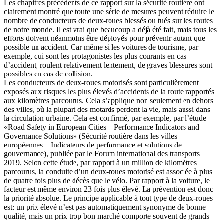
Les chapitres précédents de ce rapport sur la sécurité routière ont
clairement montré que toute une série de mesures peuvent réduire le
nombre de conducteurs de deux-roues blessés ou tués sur les routes
de notre monde. Il est vrai que beaucoup a déjà été fait, mais tous les
efforts doivent néanmoins être déployés pour prévenir autant que
possible un accident. Car même si les voitures de tourisme, par
exemple, qui sont les protagonistes les plus courants en cas
d’accident, roulent relativement lentement, de graves blessures sont
possibles en cas de collision.
Les conducteurs de deux-roues motorisés sont particulièrement
exposés aux risques les plus élevés d’accidents de la route rapportés
aux kilomètres parcourus. Cela s’applique non seulement en dehors
des villes, où la plupart des motards perdent la vie, mais aussi dans
la circulation urbaine. Cela est confirmé, par exemple, par l’étude
«Road Safety in European Cities – Performance Indicators and
Governance Solutions» (Sécurité routière dans les villes
européennes – Indicateurs de performance et solutions de
gouvernance), publiée par le Forum international des transports
2019. Selon cette étude, par rapport à un million de kilomètres
parcourus, la conduite d’un deux-roues motorisé est associée à plus
de quatre fois plus de décès que le vélo. Par rapport à la voiture, le
facteur est même environ 23 fois plus élevé. La prévention est donc
la priorité absolue. Le principe applicable à tout type de deux-roues
est: un prix élevé n’est pas automatiquement synonyme de bonne
qualité, mais un prix trop bon marché comporte souvent de grands