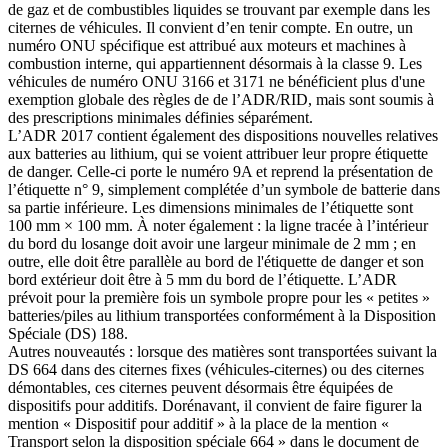
de gaz et de combustibles liquides se trouvant par exemple dans les
citernes de véhicules. Il convient d’en tenir compte. En outre, un
numéro ONU spécifique est attribué aux moteurs et machines à
combustion interne, qui appartiennent désormais à la classe 9. Les
véhicules de numéro ONU 3166 et 3171 ne bénéficient plus d'une
exemption globale des règles de de l’ADR/RID, mais sont soumis à
des prescriptions minimales définies séparément.
L’ADR 2017 contient également des dispositions nouvelles relatives
aux batteries au lithium, qui se voient attribuer leur propre étiquette
de danger. Celle-ci porte le numéro 9A et reprend la présentation de
l’étiquette n° 9, simplement complétée d’un symbole de batterie dans
sa partie inférieure. Les dimensions minimales de l’étiquette sont
100 mm × 100 mm. À noter également : la ligne tracée à l’intérieur
du bord du losange doit avoir une largeur minimale de 2 mm ; en
outre, elle doit être parallèle au bord de l'étiquette de danger et son
bord extérieur doit être à 5 mm du bord de l’étiquette. L’ADR
prévoit pour la première fois un symbole propre pour les « petites »
batteries/piles au lithium transportées conformément à la Disposition
Spéciale (DS) 188.
Autres nouveautés : lorsque des matières sont transportées suivant la
DS 664 dans des citernes fixes (véhicules-citernes) ou des citernes
démontables, ces citernes peuvent désormais être équipées de
dispositifs pour additifs. Dorénavant, il convient de faire figurer la
mention « Dispositif pour additif » à la place de la mention «
Transport selon la disposition spéciale 664 » dans le document de