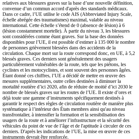
relatives aux blessures graves sur la base d’une nouvelle définition,
convenue d’un commun accord d'après des standards médicaux.
Dans ce cadre, l’UE utilise le code AIS (Abbreviated Injury Scale,
échelle abrégée des traumatismes) maximal, valable au niveau
international. Cette échelle s’étend de 0 (absence de lésion) à 6
(lésion constamment mortelle). À partir du niveau 3, les blessures
sont considérées comme étant graves. Sur la base des données
disponibles pour l’UE, il est possible d’estimer à 135 000 le nombre
de personnes grièvement blessées dans des accidents de la
circulation. Chaque mort sur la route correspond donc, en UE, à 5,2
blessés graves. Ces derniers sont généralement des usagers
particulièrement vulnérables de la route, tels que les piétons, les
cyclistes et les motocyclistes, et sont souvent des personnes âgées.
Étant donné ces chiffres, l’UE a décidé de mettre en œuvre des
mesures supplémentaires, outre celles destinées à diminuer la
mortalité routière d’ici 2020, afin de réduire de moitié d’ici 2030 le
nombre de blessés graves sur les routes de l’UE. Il existe d’ores et
déjà toute une gamme d’instruments spécifiquement destinés à
garantir le respect des règles de circulation routière de manière plus
systématique à l’intérieur des États membres ainsi qu'au niveau
transfrontalier, à intensifier la formation et la sensibilisation des
usagers de la route et à améliorer l’infrastructure et la sécurité des
véhicules du point de vue de l’âge et de l'aptitude à circuler de ces
derniers. D'après les indications de l’UE, la mise en œuvre de ces
instruments devrait être renforcée.