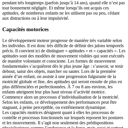
pendant très longtemps (parfois jusqu’à 14 ans), quand elle n’est pas
tout bonnement négligée. Et même lorsqu’ils ont acquis ces
aptitudes, de nombreux enfants ne les utilisent pas ou peu, cédant
aux distractions ou à leur impulsivité.
Capacités motorices
Le développement moteur progresse de manière très variable selon
les individus. Il est donc très difficile de définir des jalons temporels
précis. Il convient ici de distinguer « aptitudes » et « capacités ». Les
aptitudes sont des modèles de mouvement visibles qui sont exécutés
de manière volontaire et consciente. Les formes de mouvement
fondamentales s’acquièrent dès le plus jeune âge : s’asseoir, se tenir
debout, saisir des objets, marcher ou sauter. Lors de la première
année d’un enfant, on assiste à une progression fulgurante de la
motricité globale et fine, des aptitudes qui seront ensuite de plus en
plus différenciées et perfectionnées. À 7 ou 8 ans environ, les
enfants atteignent leur plus haut niveau d’activité motrice.
Commence alors un processus d’individualisation de la motricité.
Selon les enfants, ce développement des performances peut être
stagnant, à peine perceptible, ou extrêmement dynamique.
Les capacités motrices désignent quant à elles les processus de
contrôle et processus fonctionnels sur lesquels reposent les postures
et les mouvements. Il s’agit non seulement des prédispositions
physiologiques comme l’endurance et la force, mais aussi et surtout