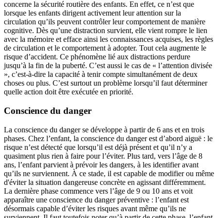
concerne la sécurité routière des enfants. En effet, ce n’est que
lorsque les enfants dirigent activement leur attention sur la
circulation qu’ils peuvent contrôler leur comportement de manière
cognitive. Dès qu’une distraction survient, elle vient rompre le lien
avec la mémoire et efface ainsi les connaissances acquises, les règles
de circulation et le comportement à adopter. Tout cela augmente le
risque d’accident. Ce phénomène lié aux distractions perdure
jusqu’à la fin de la puberté. C’est aussi le cas de « l’attention divisée
», c’est-à-dire la capacité à tenir compte simultanément de deux
choses ou plus. C’est surtout un problème lorsqu’il faut déterminer
quelle action doit être exécutée en priorité.
Conscience du danger
La conscience du danger se développe à partir de 6 ans et en trois
phases. Chez l’enfant, la conscience du danger est d’abord aiguë : le
risque n’est détecté que lorsqu’il est déjà présent et qu’il n’y a
quasiment plus rien à faire pour l’éviter. Plus tard, vers l’âge de 8
ans, l’enfant parvient à prévoir les dangers, à les identifier avant
qu’ils ne surviennent. À ce stade, il est capable de modifier ou même
d'éviter la situation dangereuse concrète en agissant différemment.
La dernière phase commence vers l’âge de 9 ou 10 ans et voit
apparaître une conscience du danger préventive : l’enfant est
désormais capable d’éviter les risques avant même qu’ils ne
surviennent. Il faut toutefois noter qu’à partir de cette phase, l’enfant