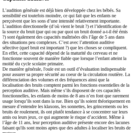
L’audition générale est déjà bien développée chez les bébés. Sa
sensibilité est toutefois moindre, ce qui fait que les enfants ne
perçoivent que les sons d’une intensité relativement importante.
L’audition directionnelle (d’où vient le bruit ?) et l’identification de
la source du bruit (par qui ou par quoi un bruit donné a-t-il été émis
?) sont également des capacités maîtrisées dès l’âge de 5 ans dans
des situations peu complexes. C’est avec l’attention auditive
sélective (quel bruit est important ?) que les choses se compliquent.
En effet, cette capacité dépend de la maturité du cerveau et ne
fonctionne souvent de manière fiable que lorsque l’enfant atteint la
moitié du cycle scolaire primaire.
De manière générale, l'ouïe est un outil d’évaluation indispensable
pour assurer sa propre sécurité au coeur de la circulation routière. La
différenciation des volumes et des fréquences ainsi que la
localisation des bruits comptent parmi les fonctions essentielles de la
perception auditive. Mais même s’ils disposent de ces capacités
fonctionnelles, les enfants de moins de 8 ans n’en font que rarement
usage lorsqu’ils sont dans la rue. Bien qu’ils soient théoriquement en
mesure d’entendre les klaxons, les sonnettes, les grincements ou les
bruits de roulement, ils ont plutôt tendance à se concentrer sur leurs
amis ou leurs jeux, ce qui augmente le risque d’accident. Même à
l’âge de 11 ans, leur perception auditive présente encore des lacunes
faisant qu'ils sont moins aptes que des adultes à localiser les bruits de