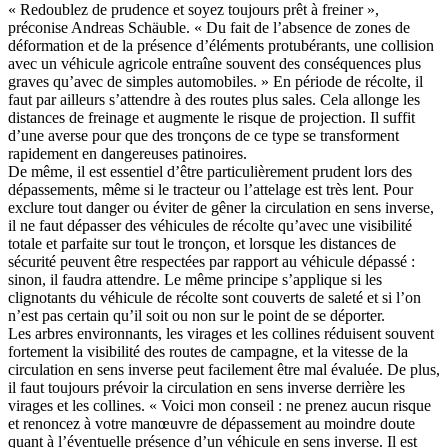
« Redoublez de prudence et soyez toujours prêt à freiner »,
préconise Andreas Schäuble. « Du fait de l’absence de zones de
déformation et de la présence d’éléments protubérants, une collision
avec un véhicule agricole entraîne souvent des conséquences plus
graves qu’avec de simples automobiles. » En période de récolte, il
faut par ailleurs s’attendre à des routes plus sales. Cela allonge les
distances de freinage et augmente le risque de projection. Il suffit
d’une averse pour que des tronçons de ce type se transforment
rapidement en dangereuses patinoires.
De même, il est essentiel d’être particulièrement prudent lors des
dépassements, même si le tracteur ou l’attelage est très lent. Pour
exclure tout danger ou éviter de gêner la circulation en sens inverse,
il ne faut dépasser des véhicules de récolte qu’avec une visibilité
totale et parfaite sur tout le tronçon, et lorsque les distances de
sécurité peuvent être respectées par rapport au véhicule dépassé :
sinon, il faudra attendre. Le même principe s’applique si les
clignotants du véhicule de récolte sont couverts de saleté et si l’on
n’est pas certain qu’il soit ou non sur le point de se déporter.
Les arbres environnants, les virages et les collines réduisent souvent
fortement la visibilité des routes de campagne, et la vitesse de la
circulation en sens inverse peut facilement être mal évaluée. De plus,
il faut toujours prévoir la circulation en sens inverse derrière les
virages et les collines. « Voici mon conseil : ne prenez aucun risque
et renoncez à votre manœuvre de dépassement au moindre doute
quant à l’éventuelle présence d’un véhicule en sens inverse. Il est