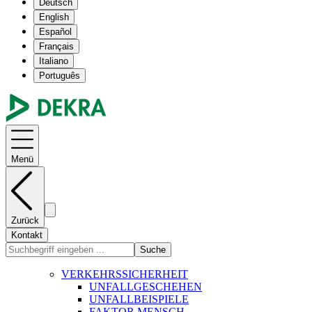
Deutsch
English
Español
Français
Italiano
Português
Menü
Zurück
Kontakt
Suche
VERKEHRSSICHERHEIT
UNFALLGESCHEHEN
UNFALLBEISPIELE
FAKTOR MENSCH