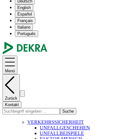
Deutsch
English
Español
Français
Italiano
Português
Menü
Zurück
Kontakt
Suche
VERKEHRSSICHERHEIT
UNFALLGESCHEHEN
UNFALLBEISPIELE
FAKTOR MENSCH