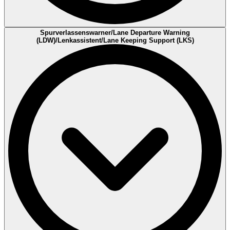
Vorausschauende Notbremssysteme basieren auf
Spurverlassenswarner/Lane Departure Warning
Abstandsregeltempomaten und sollen dazu beitragen, Auffahrunfälle
(LDW)/Lenkassistent/Lane Keeping Support (LKS)
zu verhindern oder zumindest die Kollisionsgeschwindigkeit zu
verringern und die Schwere des Unfalls deutlich zu mindern. Bei
drohender Kollision mit einem vorausfahrenden Fahrzeug wird der
Fahrer mehrstufig durch ein optisches und/oder akustisches und/oder
haptisches Signal gewarnt. Dabei kann das haptische Signal ein
erstes Anbremsen sein. Reagiert er nicht, und nimmt die Kritikalität
der Situation zu, wird automatisch im Verlauf der folgenden
Warnkaskade eine Teilbremsung ausgelöst. Gibt es nach wie vor
keine Reaktion seitens des Fahrers, können leistungsfähige Systeme
auch eine automatische Vollbremsung des Fahrzeugs auslösen.
Manche Systeme reagieren nicht nur auf andere Kraftfahrzeuge,
sondern auch auf Radfahrer und Fußgänger.