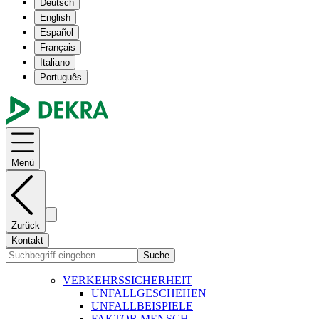
Deutsch
English
Español
Français
Italiano
Português
Menü
Zurück
Kontakt
Suche
VERKEHRSSICHERHEIT
UNFALLGESCHEHEN
UNFALLBEISPIELE
FAKTOR MENSCH