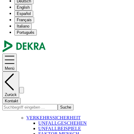
Deutsch
English
Español
Français
Italiano
Português
Menü
Zurück
Kontakt
Suche
VERKEHRSSICHERHEIT
UNFALLGESCHEHEN
UNFALLBEISPIELE
FAKTOR MENSCH