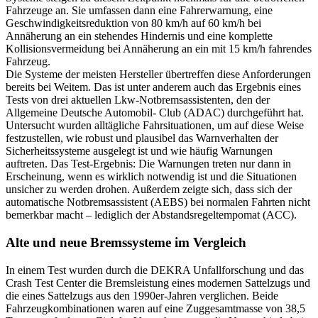
Fahrzeuge an. Sie umfassen dann eine Fahrerwarnung, eine
Geschwindigkeitsreduktion von 80 km/h auf 60 km/h bei
Annäherung an ein stehendes Hindernis und eine komplette
Kollisionsvermeidung bei Annäherung an ein mit 15 km/h fahrendes
Fahrzeug.
Die Systeme der meisten Hersteller übertreffen diese Anforderungen
bereits bei Weitem. Das ist unter anderem auch das Ergebnis eines
Tests von drei aktuellen Lkw-Notbremsassistenten, den der
Allgemeine Deutsche Automobil- Club (ADAC) durchgeführt hat.
Untersucht wurden alltägliche Fahrsituationen, um auf diese Weise
festzustellen, wie robust und plausibel das Warnverhalten der
Sicherheitssysteme ausgelegt ist und wie häufig Warnungen
auftreten. Das Test-Ergebnis: Die Warnungen treten nur dann in
Erscheinung, wenn es wirklich notwendig ist und die Situationen
unsicher zu werden drohen. Außerdem zeigte sich, dass sich der
automatische Notbremsassistent (AEBS) bei normalen Fahrten nicht
bemerkbar macht – lediglich der Abstandsregeltempomat (ACC).
Alte und neue Bremssysteme im Vergleich
In einem Test wurden durch die DEKRA Unfallforschung und das
Crash Test Center die Bremsleistung eines modernen Sattelzugs und
die eines Sattelzugs aus den 1990er-Jahren verglichen. Beide
Fahrzeugkombinationen waren auf eine Zuggesamtmasse von 38,5