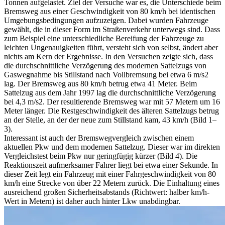
Tonnen aufgelastet. Ziel der Versuche war es, die Unterschiede beim
Bremsweg aus einer Geschwindigkeit von 80 km/h bei identischen
Umgebungsbedingungen aufzuzeigen. Dabei wurden Fahrzeuge
gewählt, die in dieser Form im Straßenverkehr unterwegs sind. Dass
zum Beispiel eine unterschiedliche Bereifung der Fahrzeuge zu
leichten Ungenauigkeiten führt, versteht sich von selbst, ändert aber
nichts am Kern der Ergebnisse. In den Versuchen zeigte sich, dass
die durchschnittliche Verzögerung des modernen Sattelzugs von
Gaswegnahme bis Stillstand nach Vollbremsung bei etwa 6 m/s2
lag. Der Bremsweg aus 80 km/h betrug etwa 41 Meter. Beim
Sattelzug aus dem Jahr 1997 lag die durchschnittliche Verzögerung
bei 4,3 m/s2. Der resultierende Bremsweg war mit 57 Metern um 16
Meter länger. Die Restgeschwindigkeit des älteren Sattelzugs betrug
an der Stelle, an der der neue zum Stillstand kam, 43 km/h (Bild 1–
3).
Interessant ist auch der Bremswegvergleich zwischen einem
aktuellen Pkw und dem modernen Sattelzug. Dieser war im direkten
Vergleichstest beim Pkw nur geringfügig kürzer (Bild 4). Die
Reaktionszeit aufmerksamer Fahrer liegt bei etwa einer Sekunde. In
dieser Zeit legt ein Fahrzeug mit einer Fahrgeschwindigkeit von 80
km/h eine Strecke von über 22 Metern zurück. Die Einhaltung eines
ausreichend großen Sicherheitsabstands (Richtwert: halber km/h-
Wert in Metern) ist daher auch hinter Lkw unabdingbar.