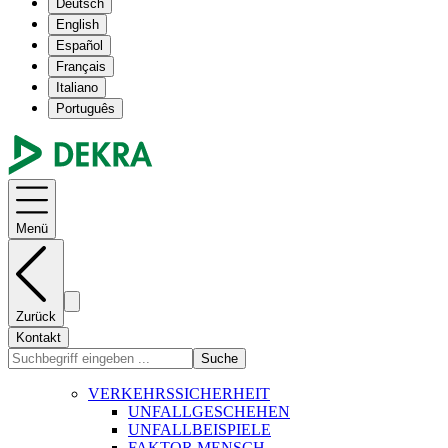
Deutsch
English
Español
Français
Italiano
Português
Menü
Zurück
Kontakt
Suche
VERKEHRSSICHERHEIT
UNFALLGESCHEHEN
UNFALLBEISPIELE
FAKTOR MENSCH