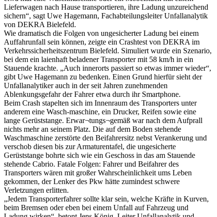
Lieferwagen nach Hause transportieren, ihre Ladung unzureichend
sichern“, sagt Uwe Hagemann, Fachabteilungsleiter Unfallanalytik
von DEKRA Bielefeld.
Wie dramatisch die Folgen von ungesicherter Ladung bei einem
Auffahrunfall sein können, zeigte ein Crashtest von DEKRA im
Verkehrssicherheitszentrum Bielefeld. Simuliert wurde ein Szenario,
bei dem ein laienhaft beladener Transporter mit 58 km/h in ein
Stauende krachte. „Auch innerorts passiert so etwas immer wieder“,
gibt Uwe Hagemann zu bedenken. Einen Grund hierfür sieht der
Unfallanalytiker auch in der seit Jahren zunehmenden
Ablenkungsgefahr der Fahrer etwa durch ihr Smartphone.
Beim Crash stapelten sich im Innenraum des Transporters unter
anderem eine Wasch-maschine, ein Drucker, Reifen sowie eine
lange Gerüststange. Erwar¬tungs¬gemäß war nach dem Aufprall
nichts mehr an seinem Platz. Die auf dem Boden stehende
Waschmaschine zerstörte den Beifahrersitz nebst Verankerung und
verschob diesen bis zur Armaturentafel, die ungesicherte
Gerüststange bohrte sich wie ein Geschoss in das am Stauende
stehende Cabrio. Fatale Folgen: Fahrer und Beifahrer des
Transporters wären mit großer Wahrscheinlichkeit ums Leben
gekommen, der Lenker des Pkw hätte zumindest schwere
Verletzungen erlitten.
„Jedem Transporterfahrer sollte klar sein, welche Kräfte in Kurven,
beim Bremsen oder eben bei einem Unfall auf Fahrzeug und
Ladung wirken“, betont Jens König, Leiter Unfallanalytik und