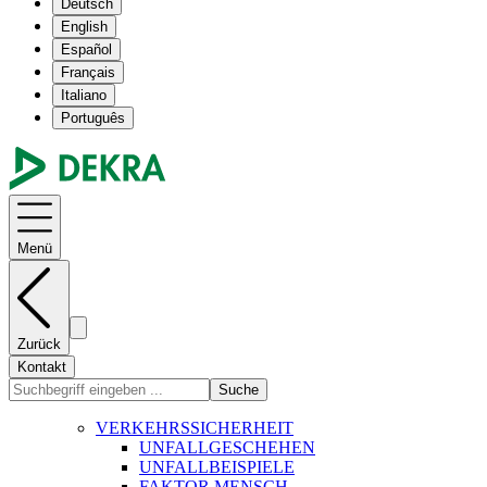
Deutsch
English
Español
Français
Italiano
Português
Menü
Zurück
Kontakt
Suche
VERKEHRSSICHERHEIT
UNFALLGESCHEHEN
UNFALLBEISPIELE
FAKTOR MENSCH