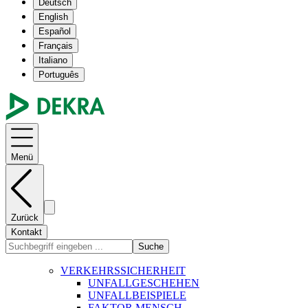
Deutsch
English
Español
Français
Italiano
Português
Menü
Zurück
Kontakt
Suche
VERKEHRSSICHERHEIT
UNFALLGESCHEHEN
UNFALLBEISPIELE
FAKTOR MENSCH