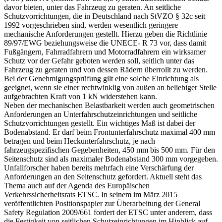
davor bieten, unter das Fahrzeug zu geraten. An seitliche
Schutzvorrichtungen, die in Deutschland nach StVZO § 32c seit
1992 vorgeschrieben sind, werden wesentlich geringere
mechanische Anforderungen gestellt. Hierzu geben die Richtlinie
89/97/EWG beziehungsweise die UNECE- R 73 vor, dass damit
Fußgängern, Fahrradfahrern und Motorradfahrern ein wirksamer
Schutz vor der Gefahr geboten werden soll, seitlich unter das
Fahrzeug zu geraten und von dessen Rädern überrollt zu werden.
Bei der Genehmigungsprüfung gilt eine solche Einrichtung als
geeignet, wenn sie einer rechtwinklig von außen an beliebiger Stelle
aufgebrachten Kraft von 1 kN widerstehen kann.
Neben der mechanischen Belastbarkeit werden auch geometrischen
Anforderungen an Unterfahrschutzeinrichtungen und seitliche
Schutzvorrichtungen gestellt. Ein wichtiges Maß ist dabei der
Bodenabstand. Er darf beim Frontunterfahrschutz maximal 400 mm
betragen und beim Heckunterfahrschutz, je nach
fahrzeugspezifischen Gegebenheiten, 450 mm bis 500 mm. Für den
Seitenschutz sind als maximaler Bodenabstand 300 mm vorgegeben.
Unfallforscher haben bereits mehrfach eine Verschärfung der
Anforderungen an den Seitenschutz gefordert. Aktuell steht das
Thema auch auf der Agenda des Europäischen
Verkehrssicherheitsrats ETSC. In seinem im März 2015
veröffentlichten Positionspapier zur Überarbeitung der General
Safety Regulation 2009/661 fordert der ETSC unter anderem, dass
die Festigkeit von seitlichen Schutzeinrichtungen im Hinblick auf