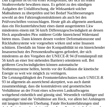
Das Ergebnis ist oft ein erster Kompromiss, der sich im realen
Straßenverkehr bewähren muss. Es gehört zu den ständigen
Aufgaben der Unfallforschung, die Wirksamkeit solcher
Maßnahmen zu überprüfen und bei Bedarf Nachbesserungen
sowohl an den Fahrzeugkonstruktionen als auch bei den
Prüfvorschriften vorzuschlagen. Heute gilt als allgemein anerkannt,
dass ein Heckunterfahrschutz eines damit ausgerüsteten Lkw
mindestens einem mit 56 km/h Differenzgeschwindigkeit an dessen
Heck anprallenden Pkw mittlerer Größe hinreichend Widerstand
bieten muss. Dann können dessen vordere Deformationszone und
Rückhaltesysteme wie vorgesehen wirken und seine Insassen
schützen. Ebenfalls im Sinne der Kompatibilität ist ein hinreichender
Insassenschutz des Personenkraftwagens gefordert, der sich
mindestens an den Vorgaben der UNECE-R 94 (Frontalanprall mit
56 km/h an einer fest stehenden Barriere) orientieren soll. Bei
größeren Geschwindigkeiten können automatische
Notbremssysteme helfen, bereits vor der Kollision die kinetische
Energie so weit wie möglich zu verringern.
Die Leistungsfähigkeit des Frontunterfahrschutzes nach UNECE-R
93 ist allgemein als ausreichend akzeptiert, was auch damit
zusammenhängt, dass die konstruktiven und geometrischen
Verhältnisse an der Front eines schweren Lastkraftwagens
weitgehend einheitlich und günstig sind. Wesentlich vielfältiger und
ungünstiger sind die Verhältnisse am Heck, vor allem bei Anhängern
mit langem hinterem Überhang. Fatale Heckunterfahrungen sind