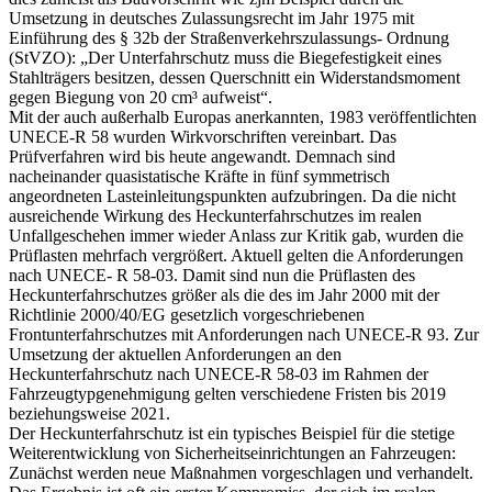
Umsetzung in deutsches Zulassungsrecht im Jahr 1975 mit
Einführung des § 32b der Straßenverkehrszulassungs- Ordnung
(StVZO): „Der Unterfahrschutz muss die Biegefestigkeit eines
Stahlträgers besitzen, dessen Querschnitt ein Widerstandsmoment
gegen Biegung von 20 cm³ aufweist“.
Mit der auch außerhalb Europas anerkannten, 1983 veröffentlichten
UNECE-R 58 wurden Wirkvorschriften vereinbart. Das
Prüfverfahren wird bis heute angewandt. Demnach sind
nacheinander quasistatische Kräfte in fünf symmetrisch
angeordneten Lasteinleitungspunkten aufzubringen. Da die nicht
ausreichende Wirkung des Heckunterfahrschutzes im realen
Unfallgeschehen immer wieder Anlass zur Kritik gab, wurden die
Prüflasten mehrfach vergrößert. Aktuell gelten die Anforderungen
nach UNECE- R 58-03. Damit sind nun die Prüflasten des
Heckunterfahrschutzes größer als die des im Jahr 2000 mit der
Richtlinie 2000/40/EG gesetzlich vorgeschriebenen
Frontunterfahrschutzes mit Anforderungen nach UNECE-R 93. Zur
Umsetzung der aktuellen Anforderungen an den
Heckunterfahrschutz nach UNECE-R 58-03 im Rahmen der
Fahrzeugtypgenehmigung gelten verschiedene Fristen bis 2019
beziehungsweise 2021.
Der Heckunterfahrschutz ist ein typisches Beispiel für die stetige
Weiterentwicklung von Sicherheitseinrichtungen an Fahrzeugen:
Zunächst werden neue Maßnahmen vorgeschlagen und verhandelt.