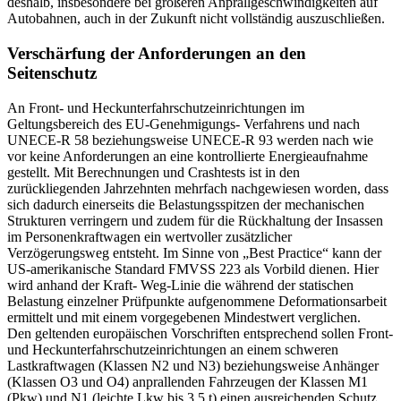
deshalb, insbesondere bei größeren Anprallgeschwindigkeiten auf
Autobahnen, auch in der Zukunft nicht vollständig auszuschließen.
Verschärfung der Anforderungen an den
Seitenschutz
An Front- und Heckunterfahrschutzeinrichtungen im
Geltungsbereich des EU-Genehmigungs- Verfahrens und nach
UNECE-R 58 beziehungsweise UNECE-R 93 werden nach wie
vor keine Anforderungen an eine kontrollierte Energieaufnahme
gestellt. Mit Berechnungen und Crashtests ist in den
zurückliegenden Jahrzehnten mehrfach nachgewiesen worden, dass
sich dadurch einerseits die Belastungsspitzen der mechanischen
Strukturen verringern und zudem für die Rückhaltung der Insassen
im Personenkraftwagen ein wertvoller zusätzlicher
Verzögerungsweg entsteht. Im Sinne von „Best Practice“ kann der
US-amerikanische Standard FMVSS 223 als Vorbild dienen. Hier
wird anhand der Kraft- Weg-Linie die während der statischen
Belastung einzelner Prüfpunkte aufgenommene Deformationsarbeit
ermittelt und mit einem vorgegebenen Mindestwert verglichen.
Den geltenden europäischen Vorschriften entsprechend sollen Front-
und Heckunterfahrschutzeinrichtungen an einem schweren
Lastkraftwagen (Klassen N2 und N3) beziehungsweise Anhänger
(Klassen O3 und O4) anprallenden Fahrzeugen der Klassen M1
(Pkw) und N1 (leichte Lkw bis 3,5 t) einen ausreichenden Schutz