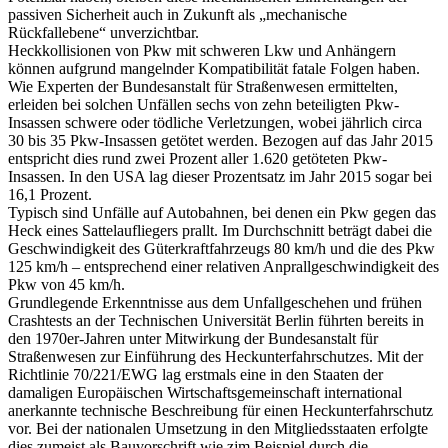
passiven Sicherheit auch in Zukunft als „mechanische
Rückfallebene“ unverzichtbar.
Heckkollisionen von Pkw mit schweren Lkw und Anhängern
können aufgrund mangelnder Kompatibilität fatale Folgen haben.
Wie Experten der Bundesanstalt für Straßenwesen ermittelten,
erleiden bei solchen Unfällen sechs von zehn beteiligten Pkw-
Insassen schwere oder tödliche Verletzungen, wobei jährlich circa
30 bis 35 Pkw-Insassen getötet werden. Bezogen auf das Jahr 2015
entspricht dies rund zwei Prozent aller 1.620 getöteten Pkw-
Insassen. In den USA lag dieser Prozentsatz im Jahr 2015 sogar bei
16,1 Prozent.
Typisch sind Unfälle auf Autobahnen, bei denen ein Pkw gegen das
Heck eines Sattelaufliegers prallt. Im Durchschnitt beträgt dabei die
Geschwindigkeit des Güterkraftfahrzeugs 80 km/h und die des Pkw
125 km/h – entsprechend einer relativen Anprallgeschwindigkeit des
Pkw von 45 km/h.
Grundlegende Erkenntnisse aus dem Unfallgeschehen und frühen
Crashtests an der Technischen Universität Berlin führten bereits in
den 1970er-Jahren unter Mitwirkung der Bundesanstalt für
Straßenwesen zur Einführung des Heckunterfahrschutzes. Mit der
Richtlinie 70/221/EWG lag erstmals eine in den Staaten der
damaligen Europäischen Wirtschaftsgemeinschaft international
anerkannte technische Beschreibung für einen Heckunterfahrschutz
vor. Bei der nationalen Umsetzung in den Mitgliedsstaaten erfolgte
dies zumeist als Bauvorschrift wie zjm Beispiel durch die