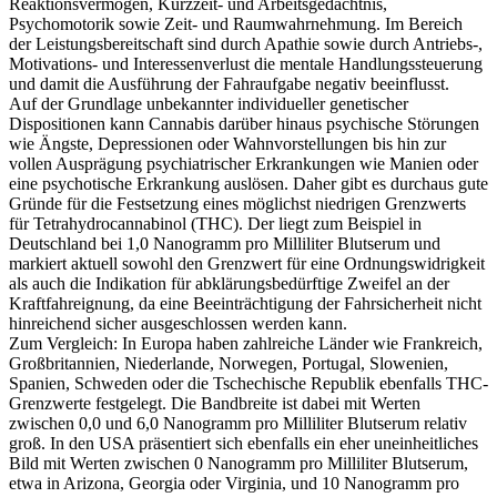
Reaktionsvermögen, Kurzzeit- und Arbeitsgedächtnis,
Psychomotorik sowie Zeit- und Raumwahrnehmung. Im Bereich
der Leistungsbereitschaft sind durch Apathie sowie durch Antriebs-,
Motivations- und Interessenverlust die mentale Handlungssteuerung
und damit die Ausführung der Fahraufgabe negativ beeinflusst.
Auf der Grundlage unbekannter individueller genetischer
Dispositionen kann Cannabis darüber hinaus psychische Störungen
wie Ängste, Depressionen oder Wahnvorstellungen bis hin zur
vollen Ausprägung psychiatrischer Erkrankungen wie Manien oder
eine psychotische Erkrankung auslösen. Daher gibt es durchaus gute
Gründe für die Festsetzung eines möglichst niedrigen Grenzwerts
für Tetrahydrocannabinol (THC). Der liegt zum Beispiel in
Deutschland bei 1,0 Nanogramm pro Milliliter Blutserum und
markiert aktuell sowohl den Grenzwert für eine Ordnungswidrigkeit
als auch die Indikation für abklärungsbedürftige Zweifel an der
Kraftfahreignung, da eine Beeinträchtigung der Fahrsicherheit nicht
hinreichend sicher ausgeschlossen werden kann.
Zum Vergleich: In Europa haben zahlreiche Länder wie Frankreich,
Großbritannien, Niederlande, Norwegen, Portugal, Slowenien,
Spanien, Schweden oder die Tschechische Republik ebenfalls THC-
Grenzwerte festgelegt. Die Bandbreite ist dabei mit Werten
zwischen 0,0 und 6,0 Nanogramm pro Milliliter Blutserum relativ
groß. In den USA präsentiert sich ebenfalls ein eher uneinheitliches
Bild mit Werten zwischen 0 Nanogramm pro Milliliter Blutserum,
etwa in Arizona, Georgia oder Virginia, und 10 Nanogramm pro