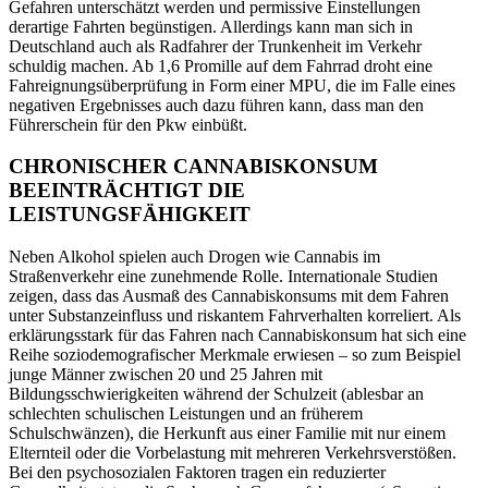
Gefahren unterschätzt werden und permissive Einstellungen
derartige Fahrten begünstigen. Allerdings kann man sich in
Deutschland auch als Radfahrer der Trunkenheit im Verkehr
schuldig machen. Ab 1,6 Promille auf dem Fahrrad droht eine
Fahreignungsüberprüfung in Form einer MPU, die im Falle eines
negativen Ergebnisses auch dazu führen kann, dass man den
Führerschein für den Pkw einbüßt.
CHRONISCHER CANNABISKONSUM
BEEINTRÄCHTIGT DIE
LEISTUNGSFÄHIGKEIT
Neben Alkohol spielen auch Drogen wie Cannabis im
Straßenverkehr eine zunehmende Rolle. Internationale Studien
zeigen, dass das Ausmaß des Cannabiskonsums mit dem Fahren
unter Substanzeinfluss und riskantem Fahrverhalten korreliert. Als
erklärungsstark für das Fahren nach Cannabiskonsum hat sich eine
Reihe soziodemografischer Merkmale erwiesen – so zum Beispiel
junge Männer zwischen 20 und 25 Jahren mit
Bildungsschwierigkeiten während der Schulzeit (ablesbar an
schlechten schulischen Leistungen und an früherem
Schulschwänzen), die Herkunft aus einer Familie mit nur einem
Elternteil oder die Vorbelastung mit mehreren Verkehrsverstößen.
Bei den psychosozialen Faktoren tragen ein reduzierter