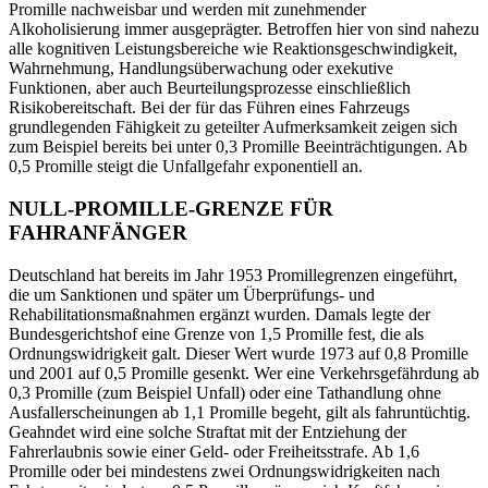
Promille nachweisbar und werden mit zunehmender
Alkoholisierung immer ausgeprägter. Betroffen hier von sind nahezu
alle kognitiven Leistungsbereiche wie Reaktionsgeschwindigkeit,
Wahrnehmung, Handlungsüberwachung oder exekutive
Funktionen, aber auch Beurteilungsprozesse einschließlich
Risikobereitschaft. Bei der für das Führen eines Fahrzeugs
grundlegenden Fähigkeit zu geteilter Aufmerksamkeit zeigen sich
zum Beispiel bereits bei unter 0,3 Promille Beeinträchtigungen. Ab
0,5 Promille steigt die Unfallgefahr exponentiell an.
NULL-PROMILLE-GRENZE FÜR
FAHRANFÄNGER
Deutschland hat bereits im Jahr 1953 Promillegrenzen eingeführt,
die um Sanktionen und später um Überprüfungs- und
Rehabilitationsmaßnahmen ergänzt wurden. Damals legte der
Bundesgerichtshof eine Grenze von 1,5 Promille fest, die als
Ordnungswidrigkeit galt. Dieser Wert wurde 1973 auf 0,8 Promille
und 2001 auf 0,5 Promille gesenkt. Wer eine Verkehrsgefährdung ab
0,3 Promille (zum Beispiel Unfall) oder eine Tathandlung ohne
Ausfallerscheinungen ab 1,1 Promille begeht, gilt als fahruntüchtig.
Geahndet wird eine solche Straftat mit der Entziehung der
Fahrerlaubnis sowie einer Geld- oder Freiheitsstrafe. Ab 1,6
Promille oder bei mindestens zwei Ordnungswidrigkeiten nach