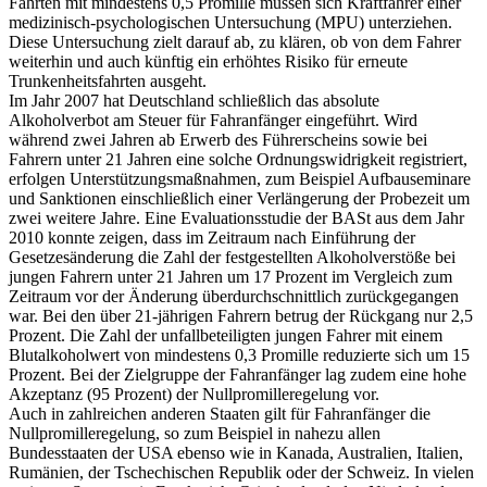
Fahrten mit mindestens 0,5 Promille müssen sich Kraftfahrer einer
medizinisch-psychologischen Untersuchung (MPU) unterziehen.
Diese Untersuchung zielt darauf ab, zu klären, ob von dem Fahrer
weiterhin und auch künftig ein erhöhtes Risiko für erneute
Trunkenheitsfahrten ausgeht.
Im Jahr 2007 hat Deutschland schließlich das absolute
Alkoholverbot am Steuer für Fahranfänger eingeführt. Wird
während zwei Jahren ab Erwerb des Führerscheins sowie bei
Fahrern unter 21 Jahren eine solche Ordnungswidrigkeit registriert,
erfolgen Unterstützungsmaßnahmen, zum Beispiel Aufbauseminare
und Sanktionen einschließlich einer Verlängerung der Probezeit um
zwei weitere Jahre. Eine Evaluationsstudie der BASt aus dem Jahr
2010 konnte zeigen, dass im Zeitraum nach Einführung der
Gesetzesänderung die Zahl der festgestellten Alkoholverstöße bei
jungen Fahrern unter 21 Jahren um 17 Prozent im Vergleich zum
Zeitraum vor der Änderung überdurchschnittlich zurückgegangen
war. Bei den über 21-jährigen Fahrern betrug der Rückgang nur 2,5
Prozent. Die Zahl der unfallbeteiligten jungen Fahrer mit einem
Blutalkoholwert von mindestens 0,3 Promille reduzierte sich um 15
Prozent. Bei der Zielgruppe der Fahranfänger lag zudem eine hohe
Akzeptanz (95 Prozent) der Nullpromilleregelung vor.
Auch in zahlreichen anderen Staaten gilt für Fahranfänger die
Nullpromilleregelung, so zum Beispiel in nahezu allen
Bundesstaaten der USA ebenso wie in Kanada, Australien, Italien,
Rumänien, der Tschechischen Republik oder der Schweiz. In vielen