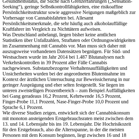
Gesundheitsstatus, die Suche nach Grenzerfahrungen („Sensation-
Seeking“), geringe Selbstkontrollfähigkeiten, eine risikoaffine
Persönlichkeitsstruktur sowie aggressive Neigungen maßgeblich zur
Vorhersage von Cannabisfahrten bei. Allesamt
Persönlichkeitsmerkmale, die sehr häufig auch alkoholauffällige
Kraftfahrer im Vergleich zu Nichttätern aufweisen.
Was Deutschland anbelangt, liegen bisher keine amtlichen
Statistiken über Unfallzahlen, Straftaten oder Ordnungswidrigkeiten
im Zusammenhang mit Cannabis vor. Man muss sich daher mit
auszugsweise vorhandenen Datensätzen begnügen. Für Süd- und
Westsachsen wurde im Jahr 2014 bei 1.487 Blutanalysen nach
Verkehrskontrollen in 39 Prozent aller Fälle Cannabis
nachgewiesen. Substanzbezogene Verhaltensauffälligkeiten und
Unsicherheiten wurden bei der angeordneten Blutentnahme im
Kontext der ärztlichen Untersuchung zur Beweissicherung in nur
geringer Ausprägung und eher selten festgestellt. Sie liegen im
unteren zweistelligen Prozentbereich – zum Beispiel Auffälligkeiten
bei Gang geradeaus 16,2 Prozent, Kehrtwende 16,5 Prozent,
Finger-Probe 11,1 Prozent, Nase-Finger-Probe 10,0 Prozent und
Sprache 6,1 Prozent.
Wie diverse Studien zeigen, entwickelt sich der Cannabiskonsum
mit monoton ansteigenden Erstgebrauchsraten meist zwischen dem
13. und 14. Lebensjahr bis ins 19. Lebensjahr. Die Hochrisikozeit
für den Erstgebrauch, also die Altersspanne, in der die meisten
Personen mit dem Konsum beginnen, liegt zwischen 16 und 18