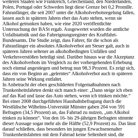
weiteren Staaten wie Frankreich, Griechenland, den Niederlanden,
Polen, Portugal oder Schweden liegt diese Grenze bei 0,2 Promille.
Fahranfänger, die seit 2007 unter die Alkoholverbotsregelung fallen,
lassen auch in späteren Jahren eher das Auto stehen, wenn sie
Alkohol getrunken haben, wie eine 2020 veröffentlichte
Untersuchung der BASt ergab. Ausgewertet wurden die amtliche
Unfallstatistik und das Fahreignungsregister des Kraftfahrt-
Bundesamts. Die Studie zeigt, dass Fahrer, für die schon als
Fahranfänger ein absolutes Alkoholverbot am Steuer galt, auch in
späteren Jahren seltener an alkoholbedingten Unfällen und
Verkehrsverstößen beteiligt sind. Darüber hinaus war die Akzeptanz
des Alkoholverbots im Vergleich zu der vorhergehenden Erhebung
noch einmal angestiegen und betrug nun 98,3 Prozent. Es zeigt sich,
dass ein von Beginn an „gelerntes“ Alkoholverbot auch in späteren
Jahren seine Wirkung entfaltet.
In Anbetracht der oben geschilderten Folgemaßnahmen nach
Trunkenheitsfahrten denkt sich manch einer: „Dann steige ich eben
auf das Rad und lasse das Auto stehen, wenn ich trinken möchte.“
Bei einer 2008 durchgeführten Haushaltsbefragung durch die
Westfälische Wilhelms-Universität Münster gaben 204 von 591
Befragten (34,5 Prozent) an, das Fahrrad zu nutzen, „um Alkohol
trinken zu können“. Von den 16- bis 29-jährigen Befragten stimmte
dieser Aussage sogar mehr als die Hälfte (52,9 Prozent) zu. Das lässt
darauf schließen, dass besonders im jungen Erwachsenenalter
Trunkenheitsfahrten mit dem Fahrrad keine Seltenheit sind, die