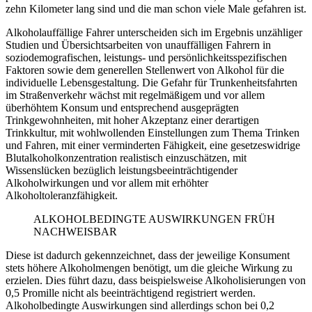
zehn Kilometer lang sind und die man schon viele Male gefahren ist.
Alkoholauffällige Fahrer unterscheiden sich im Ergebnis unzähliger
Studien und Übersichtsarbeiten von unauffälligen Fahrern in
soziodemografischen, leistungs- und persönlichkeitsspezifischen
Faktoren sowie dem generellen Stellenwert von Alkohol für die
individuelle Lebensgestaltung. Die Gefahr für Trunkenheitsfahrten
im Straßenverkehr wächst mit regelmäßigem und vor allem
überhöhtem Konsum und entsprechend ausgeprägten
Trinkgewohnheiten, mit hoher Akzeptanz einer derartigen
Trinkkultur, mit wohlwollenden Einstellungen zum Thema Trinken
und Fahren, mit einer verminderten Fähigkeit, eine gesetzeswidrige
Blutalkoholkonzentration realistisch einzuschätzen, mit
Wissenslücken bezüglich leistungsbeeinträchtigender
Alkoholwirkungen und vor allem mit erhöhter
Alkoholtoleranzfähigkeit.
ALKOHOLBEDINGTE AUSWIRKUNGEN FRÜH
NACHWEISBAR
Diese ist dadurch gekennzeichnet, dass der jeweilige Konsument
stets höhere Alkoholmengen benötigt, um die gleiche Wirkung zu
erzielen. Dies führt dazu, dass beispielsweise Alkoholisierungen von
0,5 Promille nicht als beeinträchtigend registriert werden.
Alkoholbedingte Auswirkungen sind allerdings schon bei 0,2