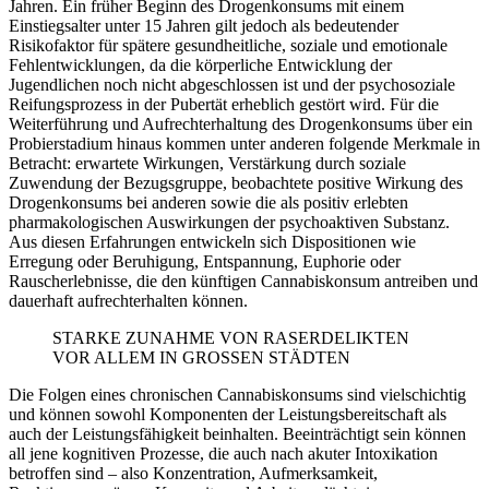
Jahren. Ein früher Beginn des Drogenkonsums mit einem
Einstiegsalter unter 15 Jahren gilt jedoch als bedeutender
Risikofaktor für spätere gesundheitliche, soziale und emotionale
Fehlentwicklungen, da die körperliche Entwicklung der
Jugendlichen noch nicht abgeschlossen ist und der psychosoziale
Reifungsprozess in der Pubertät erheblich gestört wird. Für die
Weiterführung und Aufrechterhaltung des Drogenkonsums über ein
Probierstadium hinaus kommen unter anderen folgende Merkmale in
Betracht: erwartete Wirkungen, Verstärkung durch soziale
Zuwendung der Bezugsgruppe, beobachtete positive Wirkung des
Drogenkonsums bei anderen sowie die als positiv erlebten
pharmakologischen Auswirkungen der psychoaktiven Substanz.
Aus diesen Erfahrungen entwickeln sich Dispositionen wie
Erregung oder Beruhigung, Entspannung, Euphorie oder
Rauscherlebnisse, die den künftigen Cannabiskonsum antreiben und
dauerhaft aufrechterhalten können.
STARKE ZUNAHME VON RASERDELIKTEN
VOR ALLEM IN GROSSEN STÄDTEN
Die Folgen eines chronischen Cannabiskonsums sind vielschichtig
und können sowohl Komponenten der Leistungsbereitschaft als
auch der Leistungsfähigkeit beinhalten. Beeinträchtigt sein können
all jene kognitiven Prozesse, die auch nach akuter Intoxikation
betroffen sind – also Konzentration, Aufmerksamkeit,