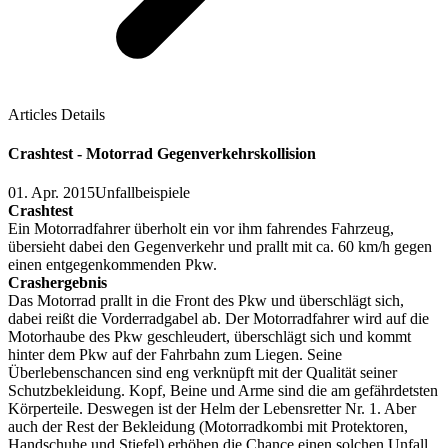
Articles Details
Crashtest - Motorrad Gegenverkehrskollision
01. Apr. 2015
Unfallbeispiele
Crashtest
Ein Motorradfahrer überholt ein vor ihm fahrendes Fahrzeug,
übersieht dabei den Gegenverkehr und prallt mit ca. 60 km/h gegen
einen entgegenkommenden Pkw.
Crashergebnis
Das Motorrad prallt in die Front des Pkw und überschlägt sich,
dabei reißt die Vorderradgabel ab. Der Motorradfahrer wird auf die
Motorhaube des Pkw geschleudert, überschlägt sich und kommt
hinter dem Pkw auf der Fahrbahn zum Liegen. Seine
Überlebenschancen sind eng verknüpft mit der Qualität seiner
Schutzbekleidung. Kopf, Beine und Arme sind die am gefährdetsten
Körperteile. Deswegen ist der Helm der Lebensretter Nr. 1. Aber
auch der Rest der Bekleidung (Motorradkombi mit Protektoren,
Handschuhe und Stiefel) erhöhen die Chance einen solchen Unfall