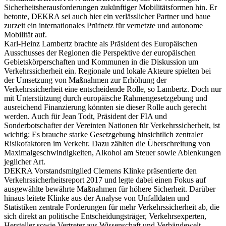
Sicherheitsherausforderungen zukünftiger Mobilitätsformen hin. Er
betonte, DEKRA sei auch hier ein verlässlicher Partner und baue
zurzeit ein internationales Prüfnetz für vernetzte und autonome
Mobilität auf.
Karl-Heinz Lambertz brachte als Präsident des Europäischen
Ausschusses der Regionen die Perspektive der europäischen
Gebietskörperschaften und Kommunen in die Diskussion um
Verkehrssicherheit ein. Regionale und lokale Akteure spielten bei
der Umsetzung von Maßnahmen zur Erhöhung der
Verkehrssicherheit eine entscheidende Rolle, so Lambertz. Doch nur
mit Unterstützung durch europäische Rahmengesetzgebung und
ausreichend Finanzierung könnten sie dieser Rolle auch gerecht
werden. Auch für Jean Todt, Präsident der FIA und
Sonderbotschafter der Vereinten Nationen für Verkehrssicherheit, ist
wichtig: Es brauche starke Gesetzgebung hinsichtlich zentraler
Risikofaktoren im Verkehr. Dazu zählten die Überschreitung von
Maximalgeschwindigkeiten, Alkohol am Steuer sowie Ablenkungen
jeglicher Art.
DEKRA Vorstandsmitglied Clemens Klinke präsentierte den
Verkehrssicherheitsreport 2017 und legte dabei einen Fokus auf
ausgewählte bewährte Maßnahmen für höhere Sicherheit. Darüber
hinaus leitete Klinke aus der Analyse von Unfalldaten und
Statistiken zentrale Forderungen für mehr Verkehrssicherheit ab, die
sich direkt an politische Entscheidungsträger, Verkehrsexperten,
Hersteller sowie Vertreter aus Wissenschaft und Verbändewelt