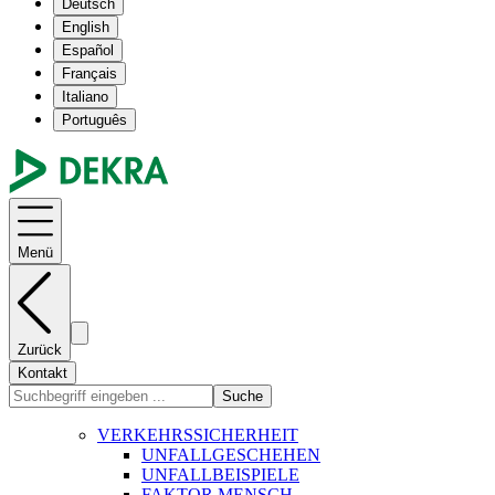
Deutsch
English
Español
Français
Italiano
Português
Menü
Zurück
Kontakt
Suche
VERKEHRSSICHERHEIT
UNFALLGESCHEHEN
UNFALLBEISPIELE
FAKTOR MENSCH