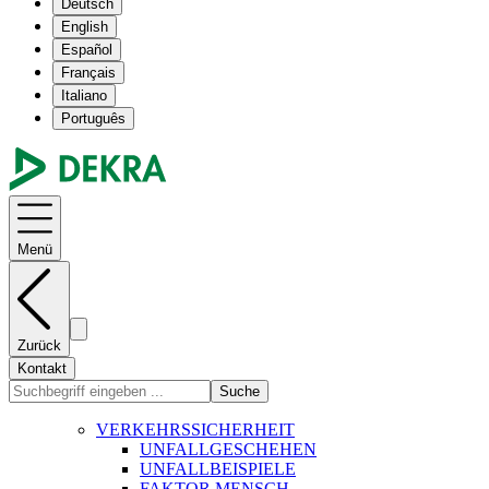
Deutsch
English
Español
Français
Italiano
Português
Menü
Zurück
Kontakt
Suche
VERKEHRSSICHERHEIT
UNFALLGESCHEHEN
UNFALLBEISPIELE
FAKTOR MENSCH