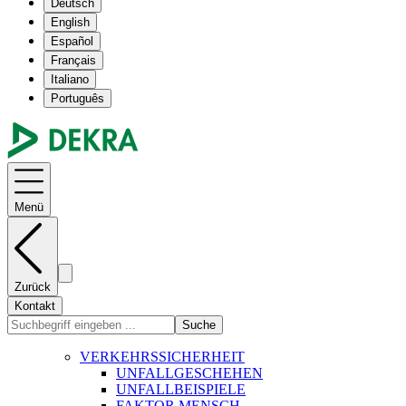
Deutsch
English
Español
Français
Italiano
Português
Menü
Zurück
Kontakt
Suche
VERKEHRSSICHERHEIT
UNFALLGESCHEHEN
UNFALLBEISPIELE
FAKTOR MENSCH