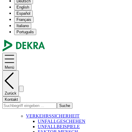
Deutsch
English
Español
Français
Italiano
Português
Menü
Zurück
Kontakt
Suche
VERKEHRSSICHERHEIT
UNFALLGESCHEHEN
UNFALLBEISPIELE
FAKTOR MENSCH